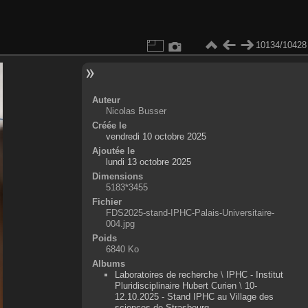
10134/10428
Auteur
Nicolas Busser
Créée le
vendredi 10 octobre 2025
Ajoutée le
lundi 13 octobre 2025
Dimensions
5183*3455
Fichier
FDS2025-stand-IPHC-Palais-Universitaire-
004.jpg
Poids
6840 Ko
Albums
Laboratoires de recherche
\
IPHC - Institut
Pluridisciplinaire Hubert Curien
\
10-
12.10.2025 - Stand IPHC au Village des
sciences de Strasbourg