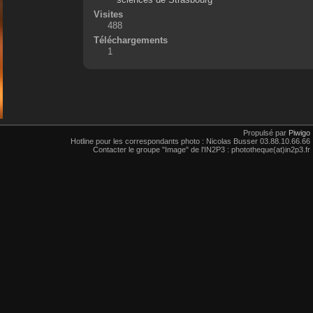
Visites
488
Téléchargements
1
Propulsé par
Piwigo
Hotline pour les correspondants photo : Nicolas Busser 03.88.10.66.66
Contacter le groupe "Image" de l'IN2P3 : phototheque(at)in2p3.fr