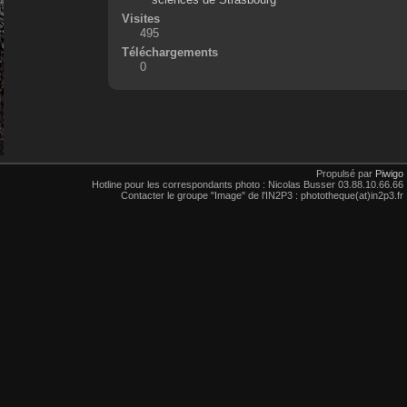
Visites
495
Téléchargements
0
Propulsé par
Piwigo
Hotline pour les correspondants photo : Nicolas Busser 03.88.10.66.66
Contacter le groupe "Image" de l'IN2P3 : phototheque(at)in2p3.fr