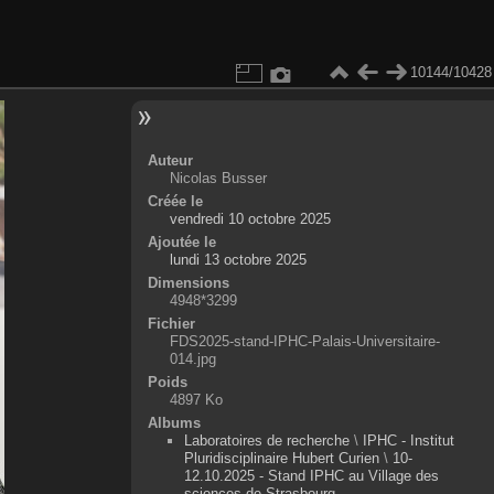
10144/10428
Auteur
Nicolas Busser
Créée le
vendredi 10 octobre 2025
Ajoutée le
lundi 13 octobre 2025
Dimensions
4948*3299
Fichier
FDS2025-stand-IPHC-Palais-Universitaire-
014.jpg
Poids
4897 Ko
Albums
Laboratoires de recherche
\
IPHC - Institut
Pluridisciplinaire Hubert Curien
\
10-
12.10.2025 - Stand IPHC au Village des
sciences de Strasbourg