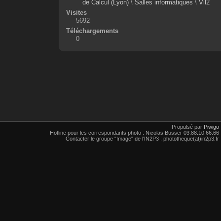
de Calcul (Lyon)
\
Salles informatiques
\
Vil2
Visites
5692
Téléchargements
0
Propulsé par
Piwigo
Hotline pour les correspondants photo : Nicolas Busser 03.88.10.66.66
Contacter le groupe "Image" de l'IN2P3 : phototheque(at)in2p3.fr