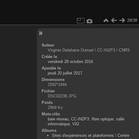
28/38
Auteur
Virginie Delebarre Dutruel / CC-IN2P3 / CNRS
Créée le
vendredi 28 octobre 2016
Ajoutée le
jeudi 20 juillet 2017
Dimensions
2592*1944
Fichier
DSC02238.JPG
Poids
2969 Ko
Mots-clés
baie réseau
,
CC-IN2P3
,
fibre optique
,
salle
informatique
,
Vil2
Albums
Sites d'expériences et plateformes
\
Centre