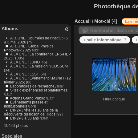
Photothèque des
Accueil
\
Mot-clé
4
baie r
Albums
Rechercher dans ce lo
À la UNE : Journées de l'Institut - 5
+ salle informatique
3
+
& 6 mai 2026
[79]
À la UNE : Global Physics
Photowalk 2025
[625]
À LA UNE : La conférence EPS-HEP
2025
[1085]
À LA UNE : JUNO
[45]
À LA UNE : La mission NODSSUM
[34]
À LA UNE : LSST
[64]
À LA UNE : Événement KM3NeT (12
février 2025)
[88]
Laboratoires de recherche
[3869]
Sites d'expériences et plateformes
[1211]
Actions Grand Public
[1193]
Fibre optique
Événements presse et
institutionnels
[1043]
L'IN2P3 fête les 10 ans de la
découverte du boson de Higgs
[99]
L'IN2P3 a 50 ans
[1586]
10428 photos
Spéciales