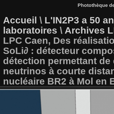
Photothèque des
Accueil
\
L'IN2P3 a 50 a
laboratoires
\
Archives L
LPC Caen, Des réalisatio
SoLi∂ : détecteur compo
détection permettant de 
neutrinos à courte dista
nucléaire BR2 à Mol en 