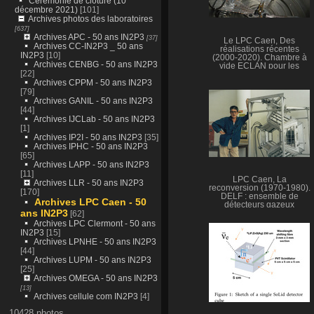
Cérémonie de clôture (10
décembre 2021)
[101]
Archives photos des laboratoires
[637]
Archives APC - 50 ans IN2P3
[37]
Le LPC Caen, Des
Archives CC-IN2P3 _ 50 ans
réalisations récentes
IN2P3
[10]
(2000-2020). Chambre à
Archives CENBG - 50 ans IN2P3
vide ECLAN pour les
[22]
études sur la
Archives CPPM - 50 ans IN2P3
fragmentation du carbone
[79]
au GANIL.
Archives GANIL - 50 ans IN2P3
[44]
Archives IJCLab - 50 ans IN2P3
[1]
Archives IP2I - 50 ans IN2P3
[35]
Archives IPHC - 50 ans IN2P3
[65]
Archives LAPP - 50 ans IN2P3
[11]
LPC Caen, La
Archives LLR - 50 ans IN2P3
reconversion (1970-1980).
[170]
DELF : ensemble de
Archives LPC Caen - 50
détecteurs gazeux
ans IN2P3
[62]
(plaques parallèles à
localisation) et chambres
Archives LPC Clermont - 50 ans
d’ionisation identifiant les
IN2P3
[15]
noyaux lourds (Z > 30). (J.-
Archives LPNHE - 50 ans IN2P3
F. Lecolley)
[44]
Archives LUPM - 50 ans IN2P3
[25]
Archives OMEGA - 50 ans IN2P3
[13]
Archives cellule com IN2P3
[4]
10428 photos