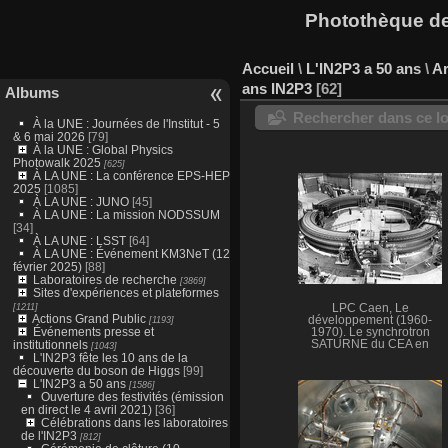
Photothèque des
Accueil
\
L'IN2P3 a 50 ans
\
Ar
ans IN2P3
62
Albums
Rechercher dans ce lo
À la UNE : Journées de l'Institut - 5
& 6 mai 2026
[79]
À la UNE : Global Physics
Photowalk 2025
[625]
À LA UNE : La conférence EPS-HEP
2025
[1085]
À LA UNE : JUNO
[45]
À LA UNE : La mission NODSSUM
[34]
À LA UNE : LSST
[64]
À LA UNE : Événement KM3NeT (12
février 2025)
[88]
Laboratoires de recherche
[3869]
Sites d'expériences et plateformes
[1211]
LPC Caen, Le
Actions Grand Public
[1193]
développement (1960-
Événements presse et
1970). Le synchrotron
institutionnels
SATURNE du CEA en
[1043]
1958 (Ep = 3 GeV).
L'IN2P3 fête les 10 ans de la
découverte du boson de Higgs
[99]
L'IN2P3 a 50 ans
[1586]
Ouverture des festivités (émission
en direct le 4 avril 2021)
[36]
Célébrations dans les laboratoires
de l'IN2P3
[812]