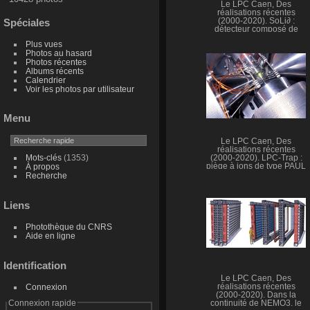
Le LPC Caen, Des
réalisations récentes
Spéciales
(2000-2020). SoLi∂ :
détecteur composé de
milliers de cube de
Plus vues
détection permettant de
Photos au hasard
détecter les oscillations de
Photos récentes
neutrinos à courte
Albums récents
distance auprès du
réacteur nucléaire BR2 à
Calendrier
Mol en Belgique.
Voir les photos par utilisateur
Menu
Le LPC Caen, Des
réalisations récentes
Mots-clés
(1353)
(2000-2020). LPC-Trap :
piège à ions de type PAUL
À propos
pour des mesures de
Recherche
précision de la
désintégration β en place
sur la ligne basse énergie
Liens
LIRAT au GANIL.
Photothèque du CNRS
Aide en ligne
Identification
Le LPC Caen, Des
Connexion
réalisations récentes
(2000-2020). Dans la
Connexion rapide
continuité de NEMO3, le