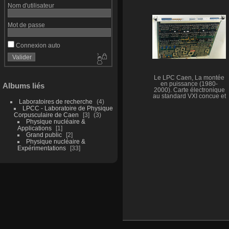
projet SUPERNEMO
Nom d'utilisateur
permettra d’obtenir la
meilleure mesure sur le
temps de vie de la
Mot de passe
désintégration double beta
sans neutrino (ββ0v) au
LSM à Modane.
Connexion auto
Le LPC Caen, La montée
en puissance (1980-
Albums liés
2000). Carte électronique
au standard VXI conçue et
Laboratoires de recherche
4
réalisée en collaboration
LPCC - Laboratoire de Physique
avec le LAL Orsay (Carte
Corpusculaire de Caen
3
3
Trigger INDRA).
Physique nucléaire &
Applications
1
Grand public
2
Physique nucléaire &
Expérimentations
33