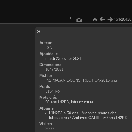
464/10428
Auteur
IGN
Ajoutée le
mardi 23 février 2021
Dimensions
1047*1051
Fichier
IN2P3-GANIL-CONSTRUCTION-2016.png
Poids
3154 Ko
Mots-clés
50 ans IN2P3
,
infrastructure
Albums
L'IN2P3 a 50 ans
\
Archives photos des
laboratoires
\
Archives GANIL - 50 ans IN2P3
Visites
2609