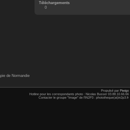
Téléchargements
0
rapie de Normandie
Propulsé par
Piwigo
Hotline pour les correspondants photo : Nicolas Busser 03.88.10.66.66
Contacter le groupe "Image" de l'IN2P3 : phototheque(at)in2p3.fr