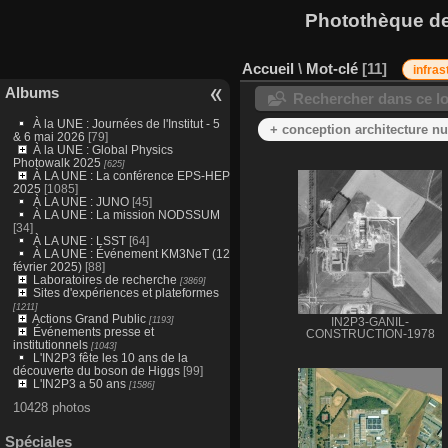
Photothèque des
Accueil
\
Mot-clé
11
infras
Albums
Rechercher dans ce lo
À la UNE : Journées de l'Institut - 5
+ conception architecture n
& 6 mai 2026
[79]
À la UNE : Global Physics
Photowalk 2025
[625]
À LA UNE : La conférence EPS-HEP
2025
[1085]
À LA UNE : JUNO
[45]
À LA UNE : La mission NODSSUM
[34]
À LA UNE : LSST
[64]
À LA UNE : Événement KM3NeT (12
février 2025)
[88]
Laboratoires de recherche
[3869]
Sites d'expériences et plateformes
[1211]
Actions Grand Public
[1193]
IN2P3-GANIL-
Événements presse et
CONSTRUCTION-1978
institutionnels
[1043]
L'IN2P3 fête les 10 ans de la
découverte du boson de Higgs
[99]
L'IN2P3 a 50 ans
[1586]
10428 photos
Spéciales