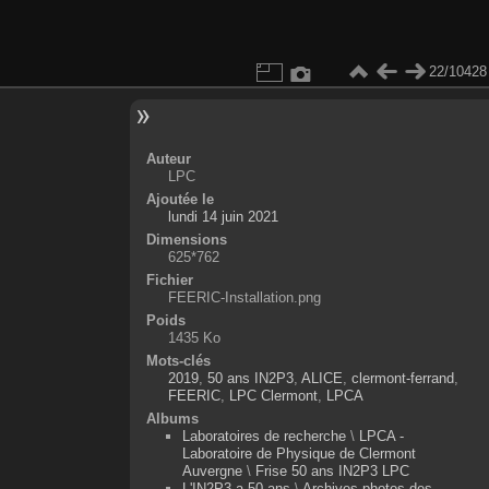
22/10428
Auteur
LPC
Ajoutée le
lundi 14 juin 2021
Dimensions
625*762
Fichier
FEERIC-Installation.png
Poids
1435 Ko
Mots-clés
2019
,
50 ans IN2P3
,
ALICE
,
clermont-ferrand
,
FEERIC
,
LPC Clermont
,
LPCA
Albums
Laboratoires de recherche
\
LPCA -
Laboratoire de Physique de Clermont
Auvergne
\
Frise 50 ans IN2P3 LPC
L'IN2P3 a 50 ans
\
Archives photos des