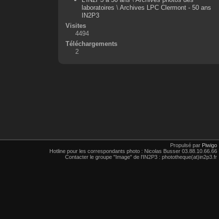
laboratoires
\
Archives LPC Clermont - 50 ans
IN2P3
Visites
4494
Téléchargements
2
Propulsé par
Piwigo
Hotline pour les correspondants photo : Nicolas Busser 03.88.10.66.66
Contacter le groupe "Image" de l'IN2P3 : phototheque(at)in2p3.fr