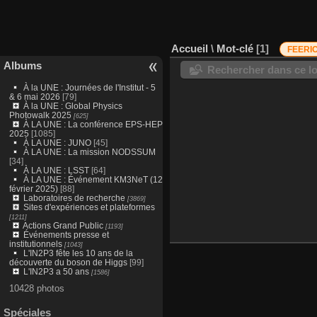
Accueil
\
Mot-clé
1
FEERI
Albums
Rechercher dans ce lo
À la UNE : Journées de l'Institut - 5
& 6 mai 2026
[79]
À la UNE : Global Physics
Photowalk 2025
[625]
À LA UNE : La conférence EPS-HEP
2025
[1085]
À LA UNE : JUNO
[45]
À LA UNE : La mission NODSSUM
[34]
À LA UNE : LSST
[64]
À LA UNE : Événement KM3NeT (12
février 2025)
[88]
Laboratoires de recherche
[3869]
Sites d'expériences et plateformes
[1211]
Actions Grand Public
[1193]
Événements presse et
institutionnels
[1043]
L'IN2P3 fête les 10 ans de la
découverte du boson de Higgs
[99]
L'IN2P3 a 50 ans
[1586]
10428 photos
Spéciales