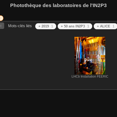
Photothèque des laboratoires de l'IN2P3
C
t
Mots-clés liés
+ 2019
1
+ 50 ans IN2P3
1
+ ALICE
1
LHCb Installation FEERIC