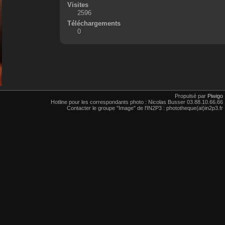
Visites
2596
Téléchargements
0
Propulsé par
Piwigo
Hotline pour les correspondants photo : Nicolas Busser 03.88.10.66.66
Contacter le groupe "Image" de l'IN2P3 : phototheque(at)in2p3.fr