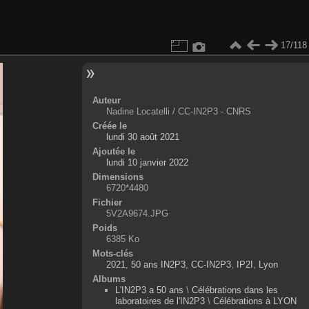
17/118
Auteur
Nadine Locatelli / CC-IN2P3 - CNRS
Créée le
lundi 30 août 2021
Ajoutée le
lundi 10 janvier 2022
Dimensions
6720*4480
Fichier
5V2A9674.JPG
Poids
6385 Ko
Mots-clés
2021
,
50 ans IN2P3
,
CC-IN2P3
,
IP2I
,
Lyon
Albums
L'IN2P3 a 50 ans
\
Célébrations dans les
laboratoires de l'IN2P3
\
Célébrations à LYON