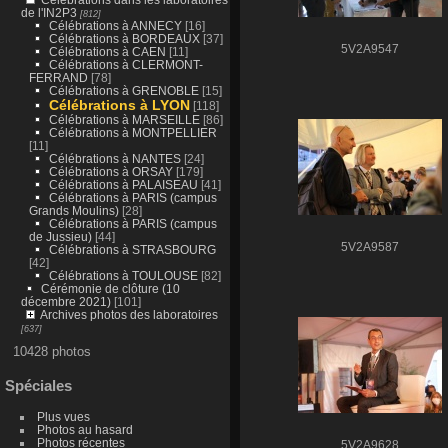
de l'IN2P3
[812]
Célébrations à ANNECY
[16]
Célébrations à BORDEAUX
[37]
5V2A9547
Célébrations à CAEN
[11]
Célébrations à CLERMONT-
FERRAND
[78]
Célébrations à GRENOBLE
[15]
Célébrations à LYON
[118]
Célébrations à MARSEILLE
[86]
Célébrations à MONTPELLIER
[11]
Célébrations à NANTES
[24]
Célébrations à ORSAY
[179]
Célébrations à PALAISEAU
[41]
Célébrations à PARIS (campus
Grands Moulins)
[28]
Célébrations à PARIS (campus
de Jussieu)
[44]
5V2A9587
Célébrations à STRASBOURG
[42]
Célébrations à TOULOUSE
[82]
Cérémonie de clôture (10
décembre 2021)
[101]
Archives photos des laboratoires
[637]
10428 photos
Spéciales
Plus vues
Photos au hasard
Photos récentes
5V2A9628