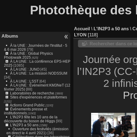
Photothèque des l
Accueil
\
L'IN2P3 a 50 ans
\
Cé
LYON
118
Albums
Rechercher dans ce lo
À la UNE : Journées de l'Institut - 5
& 6 mai 2026
[79]
À la UNE : Global Physics
Journée org
Photowalk 2025
[625]
À LA UNE : La conférence EPS-HEP
2025
[1085]
l’IN2P3 (CC-I
À LA UNE : JUNO
[45]
À LA UNE : La mission NODSSUM
[34]
2 infin
À LA UNE : LSST
[64]
À LA UNE : Événement KM3NeT (12
février 2025)
[88]
Pr
Laboratoires de recherche
[3869]
Sites d'expériences et plateformes
[1211]
Actions Grand Public
[1193]
Événements presse et
institutionnels
[1043]
L'IN2P3 fête les 10 ans de la
découverte du boson de Higgs
[99]
L'IN2P3 a 50 ans
[1586]
Ouverture des festivités (émission
en direct le 4 avril 2021)
[36]
Célébrations dans les laboratoires