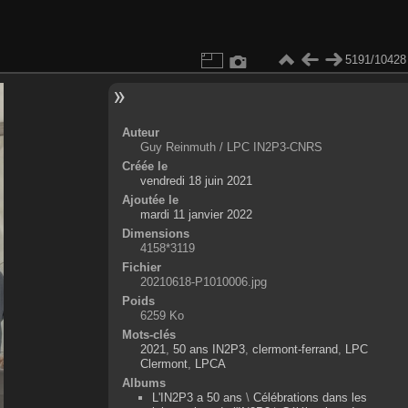
5191/10428
Auteur
Guy Reinmuth / LPC IN2P3-CNRS
Créée le
vendredi 18 juin 2021
Ajoutée le
mardi 11 janvier 2022
Dimensions
4158*3119
Fichier
20210618-P1010006.jpg
Poids
6259 Ko
Mots-clés
2021
,
50 ans IN2P3
,
clermont-ferrand
,
LPC
Clermont
,
LPCA
Albums
L'IN2P3 a 50 ans
\
Célébrations dans les