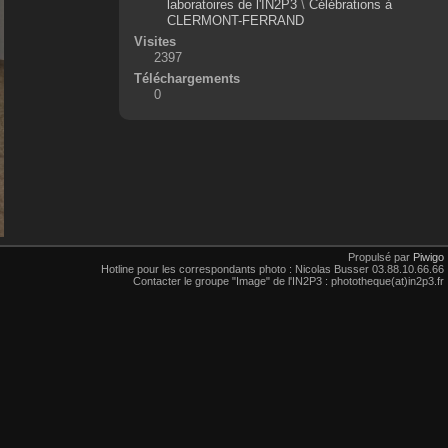
laboratoires de l'IN2P3
\
Célébrations à
CLERMONT-FERRAND
Visites
2397
Téléchargements
0
Propulsé par
Piwigo
Hotline pour les correspondants photo : Nicolas Busser 03.88.10.66.66
Contacter le groupe "Image" de l'IN2P3 : phototheque(at)in2p3.fr