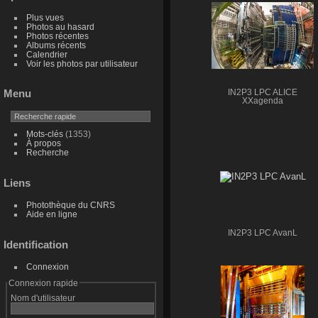
Plus vues
Photos au hasard
Photos récentes
Albums récents
Calendrier
Voir les photos par utilisateur
Menu
IN2P3 LPC ALICE
XXagenda
Mots-clés
(1353)
À propos
Recherche
Liens
Photothèque du CNRS
Aide en ligne
IN2P3 LPC AvanL
Identification
Connexion
Connexion rapide
Nom d'utilisateur