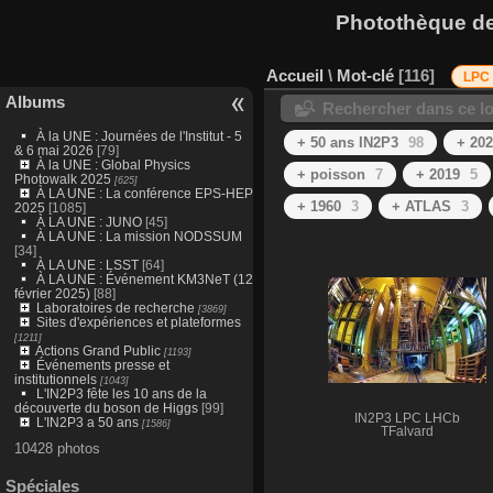
Photothèque des
Accueil
\
Mot-clé
116
LPC 
Albums
Rechercher dans ce lo
À la UNE : Journées de l'Institut - 5
+ 50 ans IN2P3
98
+ 20
& 6 mai 2026
[79]
À la UNE : Global Physics
+ poisson
7
+ 2019
5
Photowalk 2025
[625]
À LA UNE : La conférence EPS-HEP
+ 1960
3
+ ATLAS
3
2025
[1085]
À LA UNE : JUNO
[45]
À LA UNE : La mission NODSSUM
[34]
À LA UNE : LSST
[64]
À LA UNE : Événement KM3NeT (12
février 2025)
[88]
Laboratoires de recherche
[3869]
Sites d'expériences et plateformes
[1211]
Actions Grand Public
[1193]
Événements presse et
institutionnels
[1043]
L'IN2P3 fête les 10 ans de la
découverte du boson de Higgs
[99]
IN2P3 LPC LHCb
L'IN2P3 a 50 ans
[1586]
TFalvard
10428 photos
Spéciales