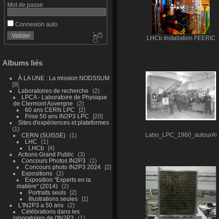
Mot de passe
Connexion auto
LHCb Installation FEERIC
Albums liés
À LA UNE : La mission NODSSUM
9
Laboratoires de recherche
2
LPCA - Laboratoire de Physique
de Clermont Auvergne
2
60 ans CERN LPC
2
Frise 50 ans IN2P3 LPC
20
Sites d'expériences et plateformes
1
CERN (SUISSE)
1
Labo_LPC_1960_autourAv
LHC
1
LHCb
4
Actions Grand Public
3
Concours Photos IN2P3
1
Concours photo IN2P3 2024
2
Expositions
2
Exposition "Experts en la
matière" (2014)
2
Portraits seuls
2
Illustrations seules
1
L'IN2P3 a 50 ans
2
Célébrations dans les
laboratoires de l'IN2P3
1