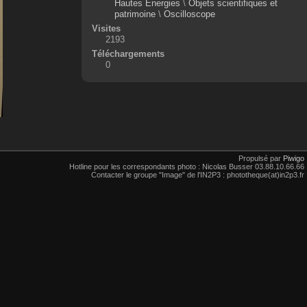
Hautes Énergies
\
Objets scientifiques et
patrimoine
\
Oscilloscope
Visites
2193
Téléchargements
0
Propulsé par
Piwigo
Hotline pour les correspondants photo : Nicolas Busser 03.88.10.66.66
Contacter le groupe "Image" de l'IN2P3 : phototheque(at)in2p3.fr