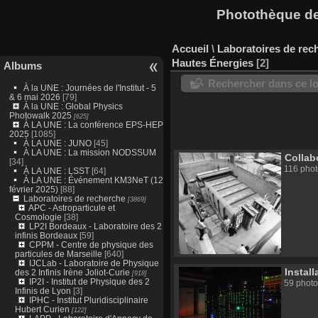
Photothèque des
Accueil
\
Laboratoires de rec
Hautes Énergies
2
Albums
Rechercher dans ce lo
À la UNE : Journées de l'Institut - 5
& 6 mai 2026
[79]
À la UNE : Global Physics
Photowalk 2025
[625]
À LA UNE : La conférence EPS-HEP
2025
[1085]
À LA UNE : JUNO
[45]
À LA UNE : La mission NODSSUM
Collab
[34]
116 phot
À LA UNE : LSST
[64]
À LA UNE : Événement KM3NeT (12
février 2025)
[88]
Laboratoires de recherche
[3869]
APC - Astroparticule et
Cosmologie
[38]
LP2I Bordeaux - Laboratoire des 2
infinis Bordeaux
[59]
CPPM - Centre de physique des
particules de Marseille
[640]
IJCLab - Laboratoire de Physique
Install
des 2 Infinis Irène Joliot-Curie
[918]
IP2I - Institut de Physique des 2
59 photo
Infinis de Lyon
[3]
IPHC - Institut Pluridisciplinaire
Hubert Curien
[122]