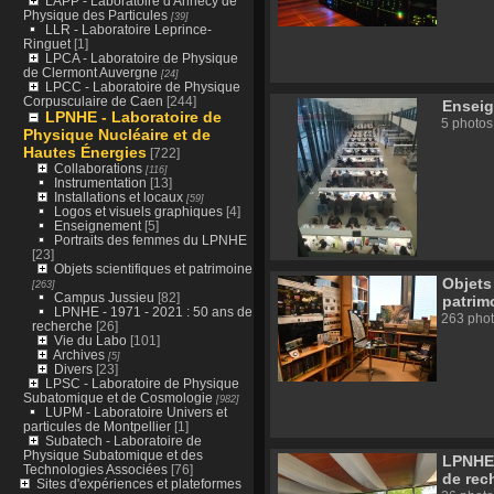
LAPP - Laboratoire d'Annecy de
Physique des Particules
[39]
LLR - Laboratoire Leprince-
Ringuet
[1]
LPCA - Laboratoire de Physique
de Clermont Auvergne
[24]
LPCC - Laboratoire de Physique
Corpusculaire de Caen
[244]
Ensei
LPNHE - Laboratoire de
5 photos
Physique Nucléaire et de
Hautes Énergies
[722]
Collaborations
[116]
Instrumentation
[13]
Installations et locaux
[59]
Logos et visuels graphiques
[4]
Enseignement
[5]
Portraits des femmes du LPNHE
[23]
Objets scientifiques et patrimoine
Objets
[263]
Campus Jussieu
[82]
patrim
LPNHE - 1971 - 2021 : 50 ans de
263 pho
recherche
[26]
Vie du Labo
[101]
Archives
[5]
Divers
[23]
LPSC - Laboratoire de Physique
Subatomique et de Cosmologie
[982]
LUPM - Laboratoire Univers et
particules de Montpellier
[1]
Subatech - Laboratoire de
Physique Subatomique et des
LPNHE 
Technologies Associées
[76]
de rec
Sites d'expériences et plateformes