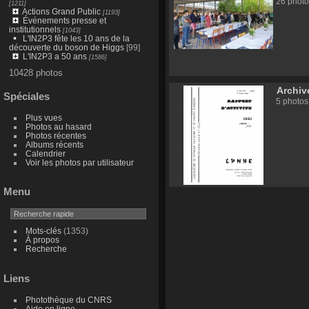
26 photo
[1211]
Actions Grand Public
[1193]
Événements presse et
institutionnels
[1043]
L'IN2P3 fête les 10 ans de la
découverte du boson de Higgs
[99]
L'IN2P3 a 50 ans
[1586]
10428 photos
Archiv
Spéciales
5 photos
Plus vues
Photos au hasard
Photos récentes
Albums récents
Calendrier
Voir les photos par utilisateur
Menu
Mots-clés
(1353)
À propos
Recherche
Liens
Photothèque du CNRS
Aide en ligne