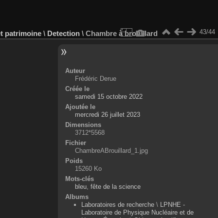
43/44
et patrimoine
\
Detection
\
Chambre à brouillard
Auteur
Frédéric Derue
Créée le
samedi 15 octobre 2022
Ajoutée le
mercredi 26 juillet 2023
Dimensions
3712*5568
Fichier
ChambreABrouillard_1.jpg
Poids
15260 Ko
Mots-clés
bleu
,
fête de la science
Albums
Laboratoires de recherche
\
LPNHE -
Laboratoire de Physique Nucléaire et de