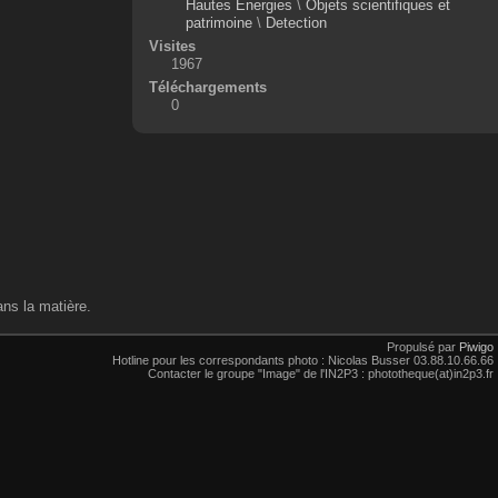
Hautes Énergies
\
Objets scientifiques et
patrimoine
\
Detection
Visites
1967
Téléchargements
0
ans la matière.
Propulsé par
Piwigo
Hotline pour les correspondants photo : Nicolas Busser 03.88.10.66.66
Contacter le groupe "Image" de l'IN2P3 : phototheque(at)in2p3.fr