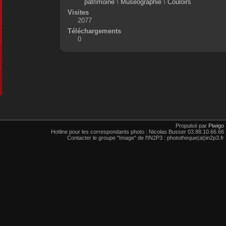
patrimoine
\
Muséographie
\
Couloirs
Visites
2077
Téléchargements
0
Propulsé par
Piwigo
Hotline pour les correspondants photo : Nicolas Busser 03.88.10.66.66
Contacter le groupe "Image" de l'IN2P3 : phototheque(at)in2p3.fr