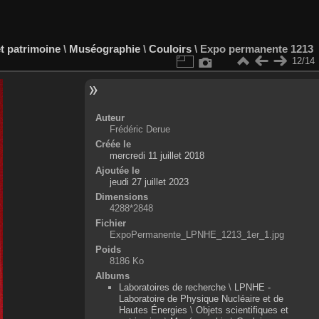
et patrimoine
\
Muséographie
\
Couloirs
\
Expo permanente 1213
12/14
Auteur
Frédéric Derue
Créée le
mercredi 11 juillet 2018
Ajoutée le
jeudi 27 juillet 2023
Dimensions
4288*2848
Fichier
ExpoPermanente_LPNHE_1213_1er_1.jpg
Poids
8186 Ko
Albums
Laboratoires de recherche
\
LPNHE -
Laboratoire de Physique Nucléaire et de
Hautes Énergies
\
Objets scientifiques et