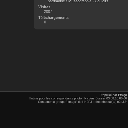
patrimoine
\
Muséographie
\
Couloirs
Visites
2007
Téléchargements
0
Propulsé par
Piwigo
Hotline pour les correspondants photo : Nicolas Busser 03.88.10.66.66
Contacter le groupe "Image" de l'IN2P3 : phototheque(at)in2p3.fr