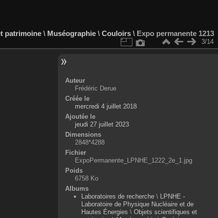
et patrimoine
\
Muséographie
\
Couloirs
\
Expo permanente 1213
3/14
Auteur
Frédéric Derue
Créée le
mercredi 4 juillet 2018
Ajoutée le
jeudi 27 juillet 2023
Dimensions
2848*4288
Fichier
ExpoPermanente_LPNHE_1222_2e_1.jpg
Poids
6758 Ko
Albums
Laboratoires de recherche
\
LPNHE -
Laboratoire de Physique Nucléaire et de
Hautes Énergies
\
Objets scientifiques et