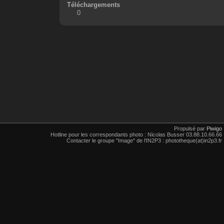
Téléchargements
0
Propulsé par
Piwigo
Hotline pour les correspondants photo : Nicolas Busser 03.88.10.66.66
Contacter le groupe "Image" de l'IN2P3 : phototheque(at)in2p3.fr