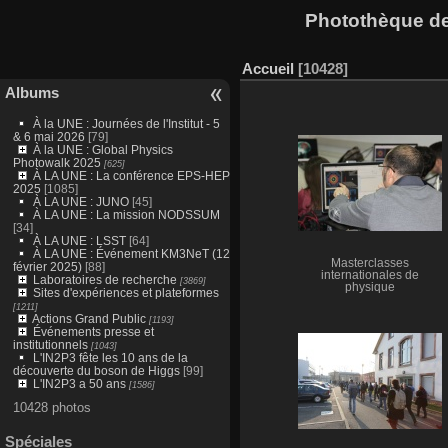
Photothèque des
Accueil
10428
Albums
À la UNE : Journées de l'Institut - 5
& 6 mai 2026
[79]
À la UNE : Global Physics
Photowalk 2025
[625]
À LA UNE : La conférence EPS-HEP
2025
[1085]
À LA UNE : JUNO
[45]
À LA UNE : La mission NODSSUM
[34]
À LA UNE : LSST
[64]
À LA UNE : Événement KM3NeT (12
Masterclasses
février 2025)
[88]
internationales de
Laboratoires de recherche
[3869]
physique
Sites d'expériences et plateformes
[1211]
Actions Grand Public
[1193]
Événements presse et
institutionnels
[1043]
L'IN2P3 fête les 10 ans de la
découverte du boson de Higgs
[99]
L'IN2P3 a 50 ans
[1586]
10428 photos
Spéciales