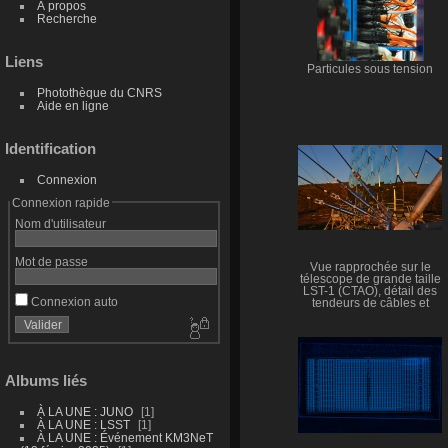
À propos
Recherche
Liens
Particules sous tension
Photothèque du CNRS
Aide en ligne
Identification
Connexion
Connexion rapide
Nom d'utilisateur
Mot de passe
Vue rapprochée sur le
télescope de grande taille
LST-1 (CTAO), détail des
Connexion auto
tendeurs de câbles et
miroirs le soir
Albums liés
À LA UNE : JUNO
1
À LA UNE : LSST
1
À LA UNE : Événement KM3NeT