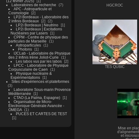
(12 février 2025)
1
Laboratoires de recherche
7
HGCROC
APC - Astroparticule et
Cosmologie
2
LP2I Bordeaux - Laboratoire des
2 infinis Bordeaux
2
2
LP2i Bordeaux | Neutrino
1
LP2i Bordeaux | Excitations
Nucléaires par Lasers
1
CPPM - Centre de physique des
particules de Marseille
1
Astroparticules
1
Photons
1
IJCLab - Laboratoire de Physique
des 2 Infinis Irène Joliot-Curie
1
Les labos vus par les labos
2
LPCC - Laboratoire de Physique
TES QUBIC
Corpusculaire de Caen
1
Physique nucléaire &
Expérimentations
1
Sites d'expériences et plateformes
3
Laboratoire Sous-marin Provence
Méditerranée
1
CTAO (La Palma, Espagne)
1
Organisation de Micro-
Électronique Générale Avancée -
OMEGA
1
PUCES ET CARTES DE TEST
1
Mise en plac
d'alignement
et microsco