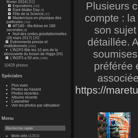
février 2024)
[52]
Plusieurs c
Expositions
[193]
Dark Matter Day
[9]
Fête de la Science
compte : la
[37]
Masterclass en physique des
particules
[724]
MT180 - Ma thèse en 180
son sujet
secondes
[8]
Nuit des ondes gravitationnelles
(20 mars 2017)
[30]
détaillée. 
Événements presse et
institutionnels
[1043]
L'IN2P3 fête les 10 ans de la
soumises.
découverte du boson de Higgs
[99]
L'IN2P3 a 50 ans
[1586]
préférée 
10428 photos
associée
Spéciales
Plus vues
https://maret
Photos au hasard
Photos récentes
Albums récents
Calendrier
Voir les photos par utilisateur
Menu
Mots-clés
(1353)