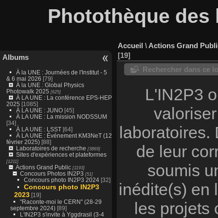
Photothèque des l
Accueil
\
Actions Grand Publi
19
Albums
Rechercher dans ce lo
À la UNE : Journées de l'Institut - 5
& 6 mai 2026
[79]
À la UNE : Global Physics
L'IN2P3 o
Photowalk 2025
[625]
À LA UNE : La conférence EPS-HEP
2025
[1085]
valorise
À LA UNE : JUNO
[45]
À LA UNE : La mission NODSSUM
[34]
laboratoires. 
À LA UNE : LSST
[64]
À LA UNE : Événement KM3NeT (12
février 2025)
[88]
de leur co
Laboratoires de recherche
[3869]
Sites d'expériences et plateformes
[1211]
soumis un
Actions Grand Public
[1193]
Concours Photos IN2P3
[51]
Concours photo IN2P3 2024
[32]
inédite(s) en 
Concours photo IN2P3
2023
[19]
"Raconte-moi le CERN" (28-29
les projets
septembre 2024)
[89]
L'IN2P3 s'invite à Yggdrasil (3-4