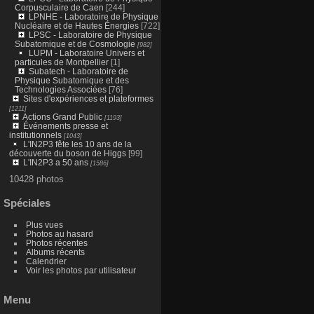
Corpusculaire de Caen
[244]
LPNHE - Laboratoire de Physique
Nucléaire et de Hautes Énergies
[722]
LPSC - Laboratoire de Physique
Subatomique et de Cosmologie
[982]
LUPM - Laboratoire Univers et
particules de Montpellier
[1]
Subatech - Laboratoire de
Physique Subatomique et des
Technologies Associées
[76]
Sites d'expériences et plateformes
[1211]
Actions Grand Public
[1193]
Événements presse et
institutionnels
[1043]
L'IN2P3 fête les 10 ans de la
découverte du boson de Higgs
[99]
L'IN2P3 a 50 ans
[1586]
10428 photos
Spéciales
Plus vues
Photos au hasard
Photos récentes
Albums récents
Calendrier
Voir les photos par utilisateur
Menu