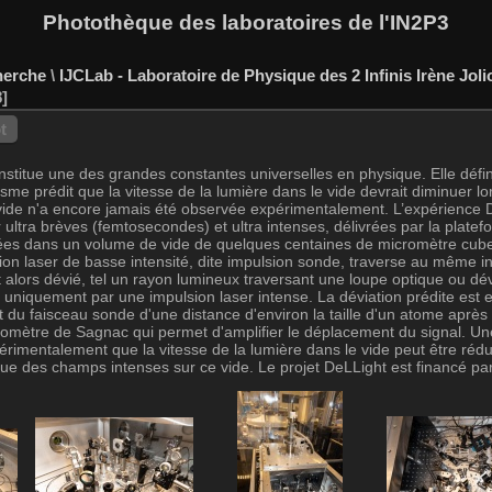
Photothèque des laboratoires de l'IN2P3
herche
\
IJCLab - Laboratoire de Physique des 2 Infinis Irène Joli
8
t
nstitue une des grandes constantes universelles en physique. Elle défi
sme prédit que la vitesse de la lumière dans le vide devrait diminuer 
vide n'a encore jamais été observée expérimentalement. L’expérience De
er ultra brèves (femtosecondes) et ultra intenses, délivrées par la plat
isées dans un volume de vide de quelques centaines de micromètre cu
n laser de basse intensité, dite impulsion sonde, traverse au même ins
alors dévié, tel un rayon lumineux traversant une loupe optique ou dévi
 uniquement par une impulsion laser intense. La déviation prédite est 
du faisceau sonde d'une distance d'environ la taille d'un atome après 
rféromètre de Sagnac qui permet d'amplifier le déplacement du signal. Un
érimentalement que la vitesse de la lumière dans le vide peut être réd
que des champs intenses sur ce vide. Le projet DeLLight est financé pa