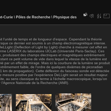
ot-Curie
\
Pôles de Recherche
\
Physique des
nit l'unité de temps et de longueur d'espace. Cependant la théorie
lorsque ce dernier est soumis à un champ électromagnétique intense.
LLight (Deflection of Light by Light) cherche à mesurer cet effet en
eforme LASERIX du laboratoire IJCLab (Université Paris-Saclay). Ces
be, produisant des champs électriques et magnétiques extrêmement
tant ce petit volume de vide dans lequel la vitesse de la lumière est
é par un effet de mirage. Mais ici la courbure de la lumière se produit
extrêmement faible, de l'ordre de quelques dixièmes de picoradian
1 km de propagation). Cette déflexion du faisceau sonde est détectée
e mesure positive par l'expérience DeLLight serait un résultat majeur.
uite, au sens classique du terme à l'échelle macroscopique, lorsqu'on
r l'Agence Nationale de la Recherche (ANR).