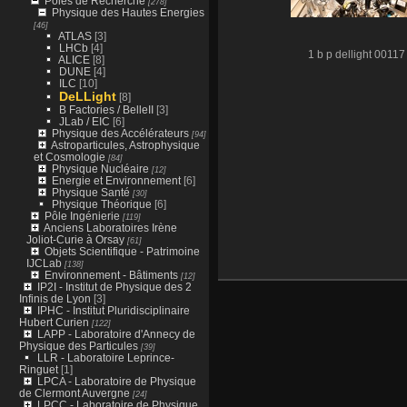
Pôles de Recherche
[278]
Physique des Hautes Energies
[46]
ATLAS
[3]
LHCb
[4]
1 b p dellight 00117
ALICE
[8]
DUNE
[4]
ILC
[10]
DeLLight
[8]
B Factories / BelleII
[3]
JLab / EIC
[6]
Physique des Accélérateurs
[94]
Astroparticules, Astrophysique
et Cosmologie
[84]
Physique Nucléaire
[12]
Energie et Environnement
[6]
Physique Santé
[30]
Physique Théorique
[6]
Pôle Ingénierie
[119]
Anciens Laboratoires Irène
Joliot-Curie à Orsay
[61]
Objets Scientifique - Patrimoine
IJCLab
[138]
Environnement - Bâtiments
[12]
IP2I - Institut de Physique des 2
Infinis de Lyon
[3]
IPHC - Institut Pluridisciplinaire
Hubert Curien
[122]
LAPP - Laboratoire d'Annecy de
Physique des Particules
[39]
LLR - Laboratoire Leprince-
Ringuet
[1]
LPCA - Laboratoire de Physique
de Clermont Auvergne
[24]
LPCC - Laboratoire de Physique