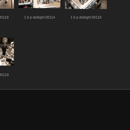
 00118
1 b p dellight 00114
1 b p dellight 00116
 00119