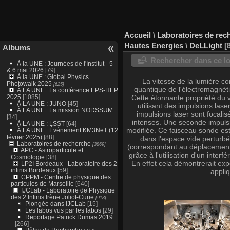
Accueil
\
Laboratoires de rec
Hautes Energies
\
DeLLight
Albums
Rechercher dans ce lo
À la UNE : Journées de l'Institut - 5
& 6 mai 2026
[79]
À la UNE : Global Physics
La vitesse de la lumière co
Photowalk 2025
[625]
quantique de l'électromagnéti
À LA UNE : La conférence EPS-HEP
2025
[1085]
Cette étonnante propriété du 
À LA UNE : JUNO
[45]
utilisant des impulsions las
À LA UNE : La mission NODSSUM
impulsions laser sont focal
[34]
intenses. Une seconde impulsio
À LA UNE : LSST
[64]
modifiée. Ce faisceau sonde est 
À LA UNE : Événement KM3NeT (12
février 2025)
[88]
dans l'espace vide perturbé
Laboratoires de recherche
[3869]
(correspondant au déplacement 
APC - Astroparticule et
grâce à l'utilisation d'un inte
Cosmologie
[38]
En effet cela démontrerait exp
LP2I Bordeaux - Laboratoire des 2
infinis Bordeaux
[59]
appli
CPPM - Centre de physique des
particules de Marseille
[640]
IJCLab - Laboratoire de Physique
des 2 Infinis Irène Joliot-Curie
[918]
Plongée dans IJCLab
[15]
Les labos vus par les labos
[29]
Reportage Patrick Dumas 2019
[266]