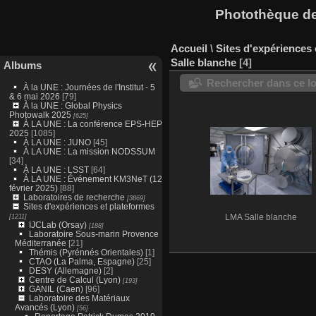
Photothèque des
Accueil
\
Sites d'expériences 
Salle blanche
4
Albums
Rechercher dans ce lo
À la UNE : Journées de l'Institut - 5
& 6 mai 2026
[79]
À la UNE : Global Physics
Photowalk 2025
[625]
À LA UNE : La conférence EPS-HEP
2025
[1085]
À LA UNE : JUNO
[45]
À LA UNE : La mission NODSSUM
[34]
À LA UNE : LSST
[64]
À LA UNE : Événement KM3NeT (12
février 2025)
[88]
Laboratoires de recherche
[3869]
Sites d'expériences et plateformes
[1211]
LMA Salle blanche
IJCLab (Orsay)
[188]
Laboratoire Sous-marin Provence
Méditerranée
[21]
Thémis (Pyrénnés Orientales)
[1]
CTAO (La Palma, Espagne)
[25]
DESY (Allemagne)
[2]
Centre de Calcul (Lyon)
[193]
GANIL (Caen)
[96]
Laboratoire des Matériaux
Avancés (Lyon)
[56]