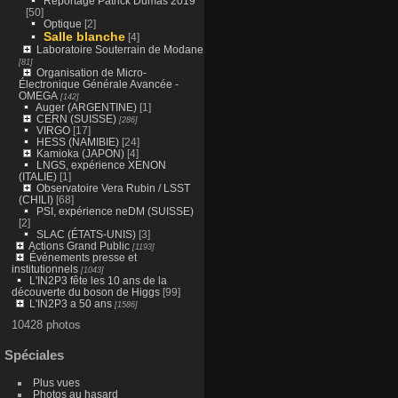
Reportage Patrick Dumas 2019
[50]
Optique
[2]
Salle blanche
[4]
Laboratoire Souterrain de Modane
[81]
Organisation de Micro-
Électronique Générale Avancée -
OMEGA
[142]
Auger (ARGENTINE)
[1]
CERN (SUISSE)
[286]
VIRGO
[17]
HESS (NAMIBIE)
[24]
Kamioka (JAPON)
[4]
LNGS, expérience XENON
(ITALIE)
[1]
Observatoire Vera Rubin / LSST
(CHILI)
[68]
PSI, expérience neDM (SUISSE)
[2]
SLAC (ÉTATS-UNIS)
[3]
Actions Grand Public
[1193]
Événements presse et
institutionnels
[1043]
L'IN2P3 fête les 10 ans de la
découverte du boson de Higgs
[99]
L'IN2P3 a 50 ans
[1586]
10428 photos
Spéciales
Plus vues
Photos au hasard