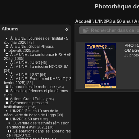
Photothèque des
Accueil
\
L'IN2P3 a 50 ans
\
Ar
Albums
Rechercher dans ce lo
À la UNE : Journées de l'Institut - 5
& 6 mai 2026
[79]
PHOTO
À la UNE : Global Physics
OMEG
Photowalk 2025
[625]
À LA UNE : La conférence EPS-HEP
13 photo
2025
[1085]
À LA UNE : JUNO
[45]
À LA UNE : La mission NODSSUM
[34]
À LA UNE : LSST
[64]
À LA UNE : Événement KM3NeT (12
février 2025)
[88]
Laboratoires de recherche
[3869]
Sites d'expériences et plateformes
[1211]
Actions Grand Public
[1193]
Événements presse et
institutionnels
[1043]
L'IN2P3 fête les 10 ans de la
découverte du boson de Higgs
[99]
L'IN2P3 a 50 ans
[1586]
Ouverture des festivités (émission
en direct le 4 avril 2021)
[36]
Célébrations dans les laboratoires
de l'IN2P3
[812]