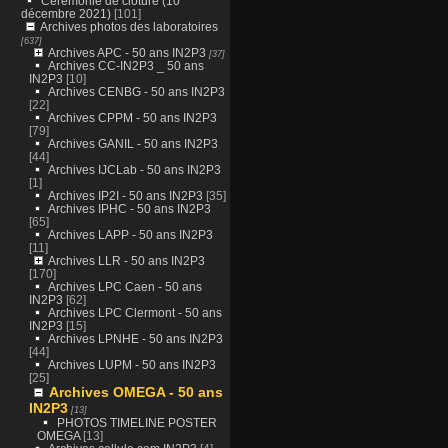
Cérémonie de clôture (10
décembre 2021)
[101]
Archives photos des laboratoires
[637]
Archives APC - 50 ans IN2P3
[37]
Archives CC-IN2P3 _ 50 ans
IN2P3
[10]
Archives CENBG - 50 ans IN2P3
[22]
Archives CPPM - 50 ans IN2P3
[79]
Archives GANIL - 50 ans IN2P3
[44]
Archives IJCLab - 50 ans IN2P3
[1]
Archives IP2I - 50 ans IN2P3
[35]
Archives IPHC - 50 ans IN2P3
[65]
Archives LAPP - 50 ans IN2P3
[11]
Archives LLR - 50 ans IN2P3
[170]
Archives LPC Caen - 50 ans
IN2P3
[62]
Archives LPC Clermont - 50 ans
IN2P3
[15]
Archives LPNHE - 50 ans IN2P3
[44]
Archives LUPM - 50 ans IN2P3
[25]
Archives OMEGA - 50 ans
IN2P3
[13]
PHOTOS TIMELINE POSTER
OMEGA
[13]