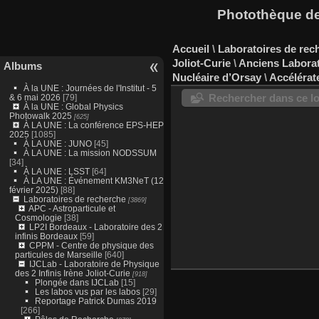
Photothèque des
Accueil
\
Laboratoires de rec
Joliot-Curie
\
Anciens Laborat
Albums
Nucléaire d’Orsay
\
Accélérat
À la UNE : Journées de l'Institut - 5
Rechercher dans ce lo
& 6 mai 2026
[79]
À la UNE : Global Physics
Photowalk 2025
[625]
À LA UNE : La conférence EPS-HEP
2025
[1085]
À LA UNE : JUNO
[45]
À LA UNE : La mission NODSSUM
[34]
À LA UNE : LSST
[64]
À LA UNE : Événement KM3NeT (12
février 2025)
[88]
Laboratoires de recherche
[3869]
APC - Astroparticule et
Cosmologie
[38]
LP2I Bordeaux - Laboratoire des 2
infinis Bordeaux
[59]
CPPM - Centre de physique des
particules de Marseille
[640]
IJCLab - Laboratoire de Physique
des 2 Infinis Irène Joliot-Curie
[918]
Plongée dans IJCLab
[15]
Les labos vus par les labos
[29]
Reportage Patrick Dumas 2019
[266]