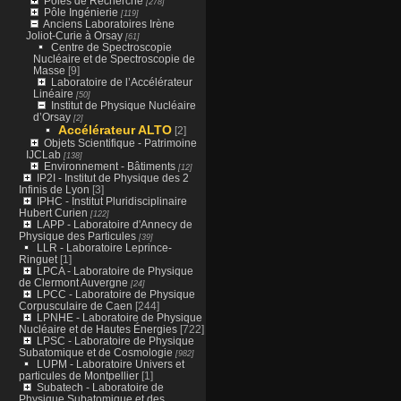
Pôles de Recherche
[278]
Pôle Ingénierie
[119]
Anciens Laboratoires Irène
Joliot-Curie à Orsay
[61]
Centre de Spectroscopie
Nucléaire et de Spectroscopie de
Masse
[9]
Laboratoire de l’Accélérateur
Linéaire
[50]
Institut de Physique Nucléaire
d’Orsay
[2]
Accélérateur ALTO
[2]
Objets Scientifique - Patrimoine
IJCLab
[138]
Environnement - Bâtiments
[12]
IP2I - Institut de Physique des 2
Infinis de Lyon
[3]
IPHC - Institut Pluridisciplinaire
Hubert Curien
[122]
LAPP - Laboratoire d'Annecy de
Physique des Particules
[39]
LLR - Laboratoire Leprince-
Ringuet
[1]
LPCA - Laboratoire de Physique
de Clermont Auvergne
[24]
LPCC - Laboratoire de Physique
Corpusculaire de Caen
[244]
LPNHE - Laboratoire de Physique
Nucléaire et de Hautes Énergies
[722]
LPSC - Laboratoire de Physique
Subatomique et de Cosmologie
[982]
LUPM - Laboratoire Univers et
particules de Montpellier
[1]
Subatech - Laboratoire de
Physique Subatomique et des