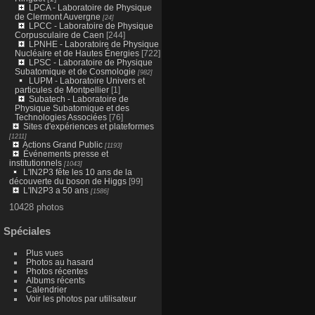
LPCA - Laboratoire de Physique
de Clermont Auvergne
[24]
LPCC - Laboratoire de Physique
Corpusculaire de Caen
[244]
LPNHE - Laboratoire de Physique
Nucléaire et de Hautes Énergies
[722]
LPSC - Laboratoire de Physique
Subatomique et de Cosmologie
[982]
LUPM - Laboratoire Univers et
particules de Montpellier
[1]
Subatech - Laboratoire de
Physique Subatomique et des
Technologies Associées
[76]
Sites d'expériences et plateformes
[1211]
Actions Grand Public
[1193]
Événements presse et
institutionnels
[1043]
L'IN2P3 fête les 10 ans de la
découverte du boson de Higgs
[99]
L'IN2P3 a 50 ans
[1586]
10428 photos
Spéciales
Plus vues
Photos au hasard
Photos récentes
Albums récents
Calendrier
Voir les photos par utilisateur