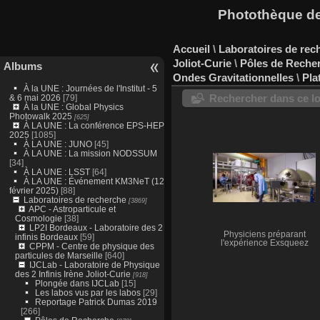
Photothèque des
Accueil
\
Laboratoires de rec
Joliot-Curie
\
Pôles de Reche
Albums
Ondes Gravitationnelles
\
Pla
À la UNE : Journées de l'Institut - 5
Rechercher dans ce lo
& 6 mai 2026
[79]
À la UNE : Global Physics
Photowalk 2025
[625]
À LA UNE : La conférence EPS-HEP
2025
[1085]
À LA UNE : JUNO
[45]
À LA UNE : La mission NODSSUM
[34]
À LA UNE : LSST
[64]
À LA UNE : Événement KM3NeT (12
février 2025)
[88]
Laboratoires de recherche
[3869]
APC - Astroparticule et
Cosmologie
[38]
LP2I Bordeaux - Laboratoire des 2
Physiciens préparant
infinis Bordeaux
[59]
l'expérience Exsqueez
CPPM - Centre de physique des
particules de Marseille
[640]
IJCLab - Laboratoire de Physique
des 2 Infinis Irène Joliot-Curie
[918]
Plongée dans IJCLab
[15]
Les labos vus par les labos
[29]
Reportage Patrick Dumas 2019
[266]