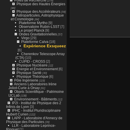
Pôles de Recherche
[278]
Physique des Hautes Energies
[46]
Physique des Accélérateurs
[94]
Astroparticules, Astrophysique
et Cosmologie
[84]
Plateforme Myrtho
[9]
Observatoire Rubin-LSST
[7]
Le projet Planck
[9]
Ondes Gravitationnelles
[57]
Virgo
[29]
Plateforme Calva
[18]
Expérience Exsqueez
[6]
Cherenkov Telescope Array
(CTA)
[10]
CUPID - CROSS
[2]
Physique Nucléaire
[12]
Energie et Environnement
[6]
Physique Santé
[30]
Physique Théorique
[6]
Pôle Ingénierie
[119]
Anciens Laboratoires Irène
Joliot-Curie à Orsay
[61]
Objets Scientifique - Patrimoine
IJCLab
[138]
Environnement - Bâtiments
[12]
IP2I - Institut de Physique des 2
Infinis de Lyon
[3]
IPHC - Institut Pluridisciplinaire
Hubert Curien
[122]
LAPP - Laboratoire d'Annecy de
Physique des Particules
[39]
LLR - Laboratoire Leprince-
Ringuet
[1]