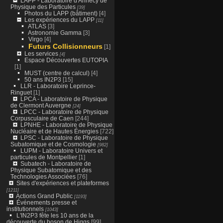
LAPP - Laboratoire d'Annecy de
Physique des Particules
[39]
Photos du LAPP (bâtiment)
[4]
Les expériences du LAPP
[11]
ATLAS
[3]
Astronomie Gamma
[3]
Virgo
[4]
Futurs Collisionneurs
[1]
Les services
[4]
Espace Découvertes EUTOPIA
[1]
MUST (centre de calcul)
[4]
50 ans IN2P3
[15]
LLR - Laboratoire Leprince-
Ringuet
[1]
LPCA - Laboratoire de Physique
de Clermont Auvergne
[24]
LPCC - Laboratoire de Physique
Corpusculaire de Caen
[244]
LPNHE - Laboratoire de Physique
Nucléaire et de Hautes Énergies
[722]
LPSC - Laboratoire de Physique
Subatomique et de Cosmologie
[982]
LUPM - Laboratoire Univers et
particules de Montpellier
[1]
Subatech - Laboratoire de
Physique Subatomique et des
Technologies Associées
[76]
Sites d'expériences et plateformes
[1211]
Actions Grand Public
[1193]
Événements presse et
institutionnels
[1043]
L'IN2P3 fête les 10 ans de la
découverte du boson de Higgs
[99]