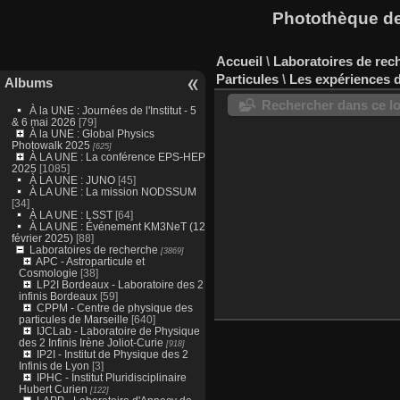
Photothèque des
Accueil
\
Laboratoires de rec
Particules
\
Les expériences
Albums
Rechercher dans ce lo
À la UNE : Journées de l'Institut - 5
& 6 mai 2026
[79]
À la UNE : Global Physics
Photowalk 2025
[625]
À LA UNE : La conférence EPS-HEP
2025
[1085]
À LA UNE : JUNO
[45]
À LA UNE : La mission NODSSUM
[34]
À LA UNE : LSST
[64]
À LA UNE : Événement KM3NeT (12
février 2025)
[88]
Laboratoires de recherche
[3869]
APC - Astroparticule et
Cosmologie
[38]
LP2I Bordeaux - Laboratoire des 2
infinis Bordeaux
[59]
CPPM - Centre de physique des
particules de Marseille
[640]
IJCLab - Laboratoire de Physique
des 2 Infinis Irène Joliot-Curie
[918]
IP2I - Institut de Physique des 2
Infinis de Lyon
[3]
IPHC - Institut Pluridisciplinaire
Hubert Curien
[122]