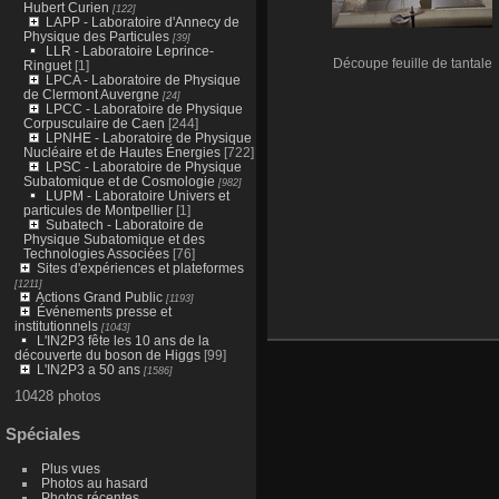
Hubert Curien
[122]
LAPP - Laboratoire d'Annecy de
Physique des Particules
[39]
LLR - Laboratoire Leprince-
Découpe feuille de tantale
Ringuet
[1]
LPCA - Laboratoire de Physique
de Clermont Auvergne
[24]
LPCC - Laboratoire de Physique
Corpusculaire de Caen
[244]
LPNHE - Laboratoire de Physique
Nucléaire et de Hautes Énergies
[722]
LPSC - Laboratoire de Physique
Subatomique et de Cosmologie
[982]
LUPM - Laboratoire Univers et
particules de Montpellier
[1]
Subatech - Laboratoire de
Physique Subatomique et des
Technologies Associées
[76]
Sites d'expériences et plateformes
[1211]
Actions Grand Public
[1193]
Événements presse et
institutionnels
[1043]
L'IN2P3 fête les 10 ans de la
découverte du boson de Higgs
[99]
L'IN2P3 a 50 ans
[1586]
10428 photos
Spéciales
Plus vues
Photos au hasard
Photos récentes