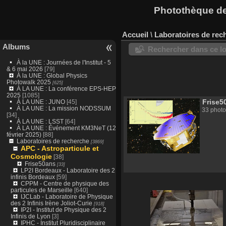
Photothèque des
Accueil
\
Laboratoires de rec
Albums
Rechercher dans ce lo
À la UNE : Journées de l'Institut - 5
& 6 mai 2026
[79]
À la UNE : Global Physics
Photowalk 2025
[625]
À LA UNE : La conférence EPS-HEP
2025
[1085]
Frise5
À LA UNE : JUNO
[45]
À LA UNE : La mission NODSSUM
33 photo
[34]
À LA UNE : LSST
[64]
À LA UNE : Événement KM3NeT (12
février 2025)
[88]
Laboratoires de recherche
[3869]
APC - Astroparticule et
Cosmologie
[38]
Frise50ans
[33]
LP2I Bordeaux - Laboratoire des 2
infinis Bordeaux
[59]
CPPM - Centre de physique des
particules de Marseille
[640]
IJCLab - Laboratoire de Physique
des 2 Infinis Irène Joliot-Curie
[918]
IP2I - Institut de Physique des 2
Infinis de Lyon
[3]
IPHC - Institut Pluridisciplinaire