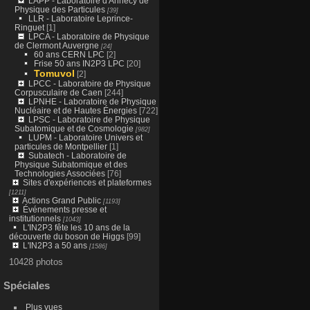
LAPP - Laboratoire d'Annecy de
Physique des Particules
[39]
LLR - Laboratoire Leprince-
Ringuet
[1]
LPCA - Laboratoire de Physique
de Clermont Auvergne
[24]
60 ans CERN LPC
[2]
Frise 50 ans IN2P3 LPC
[20]
Tomuvol
[2]
LPCC - Laboratoire de Physique
Corpusculaire de Caen
[244]
LPNHE - Laboratoire de Physique
Nucléaire et de Hautes Énergies
[722]
LPSC - Laboratoire de Physique
Subatomique et de Cosmologie
[982]
LUPM - Laboratoire Univers et
particules de Montpellier
[1]
Subatech - Laboratoire de
Physique Subatomique et des
Technologies Associées
[76]
Sites d'expériences et plateformes
[1211]
Actions Grand Public
[1193]
Événements presse et
institutionnels
[1043]
L'IN2P3 fête les 10 ans de la
découverte du boson de Higgs
[99]
L'IN2P3 a 50 ans
[1586]
10428 photos
Spéciales
Plus vues