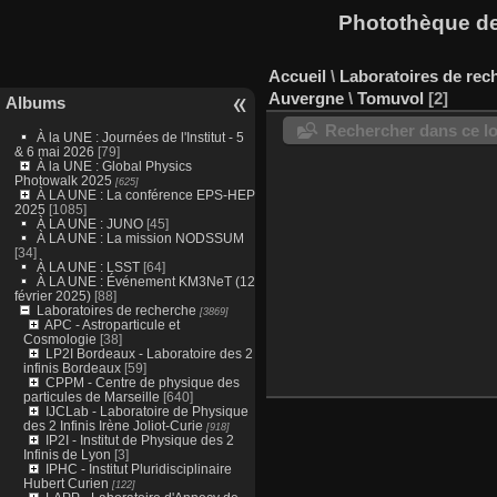
Photothèque des
Accueil
\
Laboratoires de rec
Auvergne
\
Tomuvol
2
Albums
Rechercher dans ce lo
À la UNE : Journées de l'Institut - 5
& 6 mai 2026
[79]
À la UNE : Global Physics
Photowalk 2025
[625]
À LA UNE : La conférence EPS-HEP
2025
[1085]
À LA UNE : JUNO
[45]
À LA UNE : La mission NODSSUM
[34]
À LA UNE : LSST
[64]
À LA UNE : Événement KM3NeT (12
février 2025)
[88]
Laboratoires de recherche
[3869]
APC - Astroparticule et
Cosmologie
[38]
LP2I Bordeaux - Laboratoire des 2
infinis Bordeaux
[59]
CPPM - Centre de physique des
particules de Marseille
[640]
IJCLab - Laboratoire de Physique
des 2 Infinis Irène Joliot-Curie
[918]
IP2I - Institut de Physique des 2
Infinis de Lyon
[3]
IPHC - Institut Pluridisciplinaire
Hubert Curien
[122]