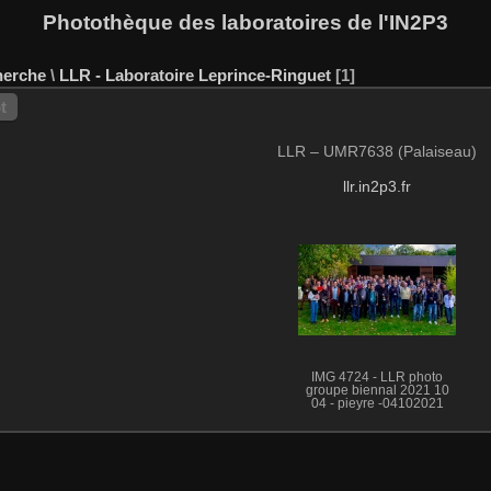
Photothèque des laboratoires de l'IN2P3
herche
\
LLR - Laboratoire Leprince-Ringuet
1
t
LLR – UMR7638 (Palaiseau)
llr.in2p3.fr
IMG 4724 - LLR photo
groupe biennal 2021 10
04 - pieyre -04102021