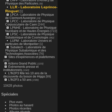
LAPP - Laboratoire d'Annecy de
Physique des Particules
[39]
LLR - Laboratoire Leprince-
Ringuet
[1]
LPCA - Laboratoire de Physique
de Clermont Auvergne
[24]
LPCC - Laboratoire de Physique
Corpusculaire de Caen
[244]
LPNHE - Laboratoire de Physique
Nucléaire et de Hautes Énergies
[722]
LPSC - Laboratoire de Physique
Subatomique et de Cosmologie
[982]
LUPM - Laboratoire Univers et
particules de Montpellier
[1]
Subatech - Laboratoire de
Physique Subatomique et des
Technologies Associées
[76]
Sites d'expériences et plateformes
[1211]
Actions Grand Public
[1193]
Événements presse et
institutionnels
[1043]
L'IN2P3 fête les 10 ans de la
découverte du boson de Higgs
[99]
L'IN2P3 a 50 ans
[1586]
10428 photos
Spéciales
Plus vues
Photos au hasard
Photos récentes
Albums récents