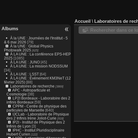
Accueil
\
Laboratoires de rec
Albums
Rechercher dans ce lo
À la UNE : Journées de l'Institut - 5
& 6 mai 2026
[79]
À la UNE : Global Physics
Photowalk 2025
[625]
À LA UNE : La conférence EPS-HEP
2025
[1085]
À LA UNE : JUNO
[45]
À LA UNE : La mission NODSSUM
[34]
À LA UNE : LSST
[64]
À LA UNE : Événement KM3NeT (12
février 2025)
[88]
Laboratoires de recherche
[3869]
APC - Astroparticule et
Cosmologie
[38]
LP2I Bordeaux - Laboratoire des 2
infinis Bordeaux
[59]
CPPM - Centre de physique des
particules de Marseille
[640]
IJCLab - Laboratoire de Physique
des 2 Infinis Irène Joliot-Curie
[918]
IP2I - Institut de Physique des 2
Infinis de Lyon
[3]
IPHC - Institut Pluridisciplinaire
Hubert Curien
[122]