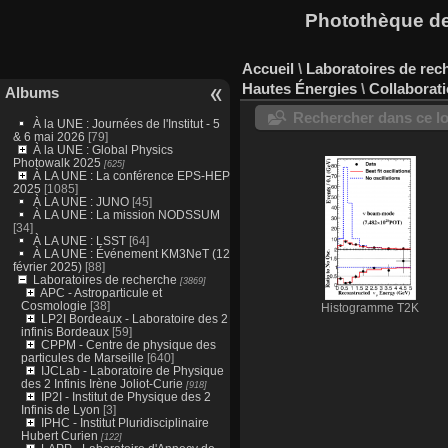
Photothèque des
Accueil
\
Laboratoires de rec
Hautes Énergies
\
Collaborat
Albums
Rechercher dans ce lo
À la UNE : Journées de l'Institut - 5
& 6 mai 2026
[79]
À la UNE : Global Physics
Photowalk 2025
[625]
À LA UNE : La conférence EPS-HEP
2025
[1085]
À LA UNE : JUNO
[45]
À LA UNE : La mission NODSSUM
[34]
À LA UNE : LSST
[64]
À LA UNE : Événement KM3NeT (12
février 2025)
[88]
Laboratoires de recherche
[3869]
APC - Astroparticule et
Cosmologie
[38]
Histogramme T2K
LP2I Bordeaux - Laboratoire des 2
infinis Bordeaux
[59]
CPPM - Centre de physique des
particules de Marseille
[640]
IJCLab - Laboratoire de Physique
des 2 Infinis Irène Joliot-Curie
[918]
IP2I - Institut de Physique des 2
Infinis de Lyon
[3]
IPHC - Institut Pluridisciplinaire
Hubert Curien
[122]