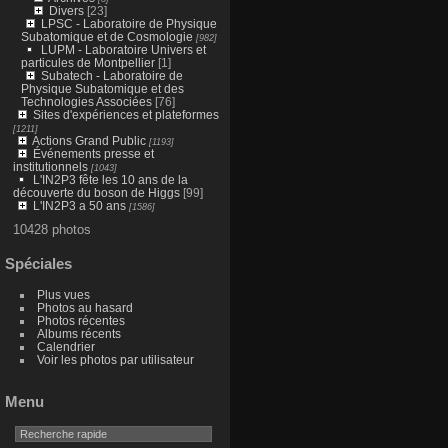
Divers
[23]
LPSC - Laboratoire de Physique
Subatomique et de Cosmologie
[982]
LUPM - Laboratoire Univers et
particules de Montpellier
[1]
Subatech - Laboratoire de
Physique Subatomique et des
Technologies Associées
[76]
Sites d'expériences et plateformes
[1211]
Actions Grand Public
[1193]
Événements presse et
institutionnels
[1043]
L'IN2P3 fête les 10 ans de la
découverte du boson de Higgs
[99]
L'IN2P3 a 50 ans
[1586]
10428 photos
Spéciales
Plus vues
Photos au hasard
Photos récentes
Albums récents
Calendrier
Voir les photos par utilisateur
Menu