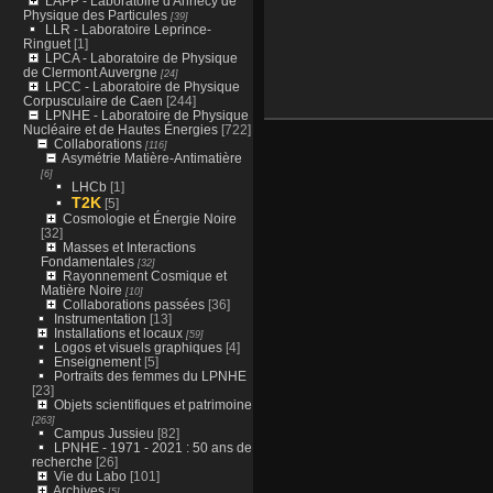
LAPP - Laboratoire d'Annecy de
Physique des Particules
[39]
LLR - Laboratoire Leprince-
Ringuet
[1]
LPCA - Laboratoire de Physique
de Clermont Auvergne
[24]
LPCC - Laboratoire de Physique
Corpusculaire de Caen
[244]
LPNHE - Laboratoire de Physique
Nucléaire et de Hautes Énergies
[722]
Collaborations
[116]
Asymétrie Matière-Antimatière
[6]
LHCb
[1]
T2K
[5]
Cosmologie et Énergie Noire
[32]
Masses et Interactions
Fondamentales
[32]
Rayonnement Cosmique et
Matière Noire
[10]
Collaborations passées
[36]
Instrumentation
[13]
Installations et locaux
[59]
Logos et visuels graphiques
[4]
Enseignement
[5]
Portraits des femmes du LPNHE
[23]
Objets scientifiques et patrimoine
[263]
Campus Jussieu
[82]
LPNHE - 1971 - 2021 : 50 ans de
recherche
[26]
Vie du Labo
[101]
Archives
[5]