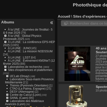
Photothèque des
Accueil
\
Sites d'expériences 
Albums
Rechercher dans ce lo
À la UNE : Journées de l'Institut - 5
& 6 mai 2026
[79]
À la UNE : Global Physics
Photowalk 2025
[625]
À LA UNE : La conférence EPS-HEP
2025
[1085]
40 ans
À LA UNE : JUNO
[45]
À LA UNE : La mission NODSSUM
Souter
[34]
27 photo
À LA UNE : LSST
[64]
Journée 
À LA UNE : Événement KM3NeT (12
2023 pou
février 2025)
[88]
recherch
Laboratoires de recherche
[3869]
pour la 
Sites d'expériences et plateformes
physique
évènemen
[1211]
présente
IJCLab (Orsay)
[188]
futures 
Laboratoire Sous-marin Provence
laborato
Méditerranée
[21]
de laque
Thémis (Pyrénnés Orientales)
[1]
Spect
commémor
CTAO (La Palma, Espagne)
[25]
expérien
10 photo
DESY (Allemagne)
[2]
Programm
Centre de Calcul (Lyon)
[193]
de l'évè
GANIL (Caen)
[96]
indico.in
Laboratoire des Matériaux
Avancés (Lyon)
[56]