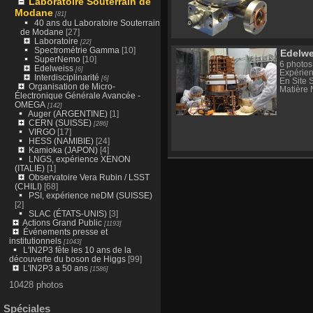
Laboratoire Souterrain de
Modane
[81]
40 ans du Laboratoire Souterrain
de Modane
[27]
Laboratoire
[22]
Spectrométrie Gamma
[10]
Edelwe
SuperNemo
[10]
6 photos
Edelweiss
[6]
Expérien
Interdisciplinarité
[6]
En Site 
Organisation de Micro-
Matière 
Électronique Générale Avancée -
OMEGA
[142]
Auger (ARGENTINE)
[1]
CERN (SUISSE)
[286]
VIRGO
[17]
HESS (NAMIBIE)
[24]
Kamioka (JAPON)
[4]
LNGS, expérience XENON
(ITALIE)
[1]
Observatoire Vera Rubin / LSST
(CHILI)
[68]
PSI, expérience neDM (SUISSE)
[2]
SLAC (ÉTATS-UNIS)
[3]
Actions Grand Public
[1193]
Événements presse et
institutionnels
[1043]
L'IN2P3 fête les 10 ans de la
découverte du boson de Higgs
[99]
L'IN2P3 a 50 ans
[1586]
10428 photos
Spéciales