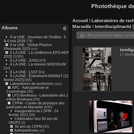
Photothèque des
Accueil
\
Laboratoires de rec
Marseille
\
Interdisciplinarité
Albums
Rechercher dans ce lo
À la UNE : Journées de l'Institut - 5
& 6 mai 2026
[79]
À la UNE : Global Physics
Photowalk 2025
[625]
tomXg
À LA UNE : La conférence EPS-HEP
17 photo
2025
[1085]
À LA UNE : JUNO
[45]
À LA UNE : La mission NODSSUM
[34]
À LA UNE : LSST
[64]
À LA UNE : Événement KM3NeT (12
février 2025)
[88]
Laboratoires de recherche
[3869]
APC - Astroparticule et
Cosmologie
[38]
LP2I Bordeaux - Laboratoire des 2
infinis Bordeaux
[59]
CPPM - Centre de physique des
particules de Marseille
[640]
Inauguration du LSPM - 24
février 2023
[58]
Célébration des 50 ans de
l'IN2P3
[2]
40 ans du CPPM
[95]
Astroparticules
[93]