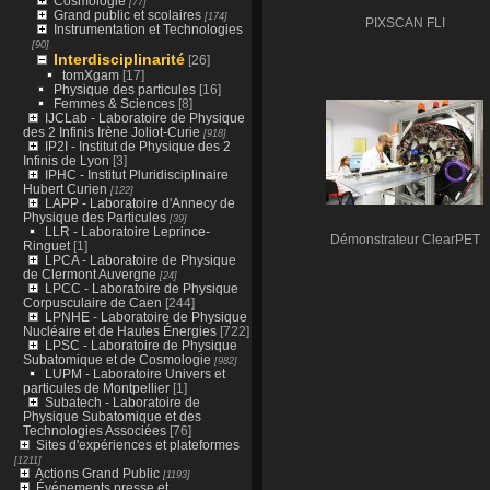
Cosmologie
[77]
Grand public et scolaires
[174]
PIXSCAN FLI
Instrumentation et Technologies
[90]
Interdisciplinarité
[26]
tomXgam
[17]
Physique des particules
[16]
Femmes & Sciences
[8]
IJCLab - Laboratoire de Physique
des 2 Infinis Irène Joliot-Curie
[918]
IP2I - Institut de Physique des 2
Infinis de Lyon
[3]
IPHC - Institut Pluridisciplinaire
Hubert Curien
[122]
LAPP - Laboratoire d'Annecy de
Physique des Particules
[39]
LLR - Laboratoire Leprince-
Démonstrateur ClearPET
Ringuet
[1]
LPCA - Laboratoire de Physique
de Clermont Auvergne
[24]
LPCC - Laboratoire de Physique
Corpusculaire de Caen
[244]
LPNHE - Laboratoire de Physique
Nucléaire et de Hautes Énergies
[722]
LPSC - Laboratoire de Physique
Subatomique et de Cosmologie
[982]
LUPM - Laboratoire Univers et
particules de Montpellier
[1]
Subatech - Laboratoire de
Physique Subatomique et des
Technologies Associées
[76]
Sites d'expériences et plateformes
[1211]
Actions Grand Public
[1193]
Événements presse et