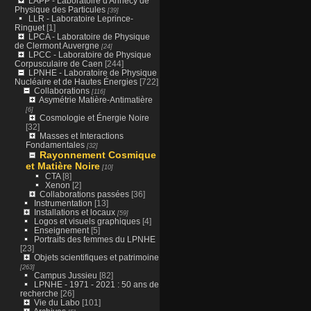
LAPP - Laboratoire d'Annecy de
Physique des Particules
[39]
LLR - Laboratoire Leprince-
Ringuet
[1]
LPCA - Laboratoire de Physique
de Clermont Auvergne
[24]
LPCC - Laboratoire de Physique
Corpusculaire de Caen
[244]
LPNHE - Laboratoire de Physique
Nucléaire et de Hautes Énergies
[722]
Collaborations
[116]
Asymétrie Matière-Antimatière
[6]
Cosmologie et Énergie Noire
[32]
Masses et Interactions
Fondamentales
[32]
Rayonnement Cosmique
et Matière Noire
[10]
CTA
[8]
Xenon
[2]
Collaborations passées
[36]
Instrumentation
[13]
Installations et locaux
[59]
Logos et visuels graphiques
[4]
Enseignement
[5]
Portraits des femmes du LPNHE
[23]
Objets scientifiques et patrimoine
[263]
Campus Jussieu
[82]
LPNHE - 1971 - 2021 : 50 ans de
recherche
[26]
Vie du Labo
[101]