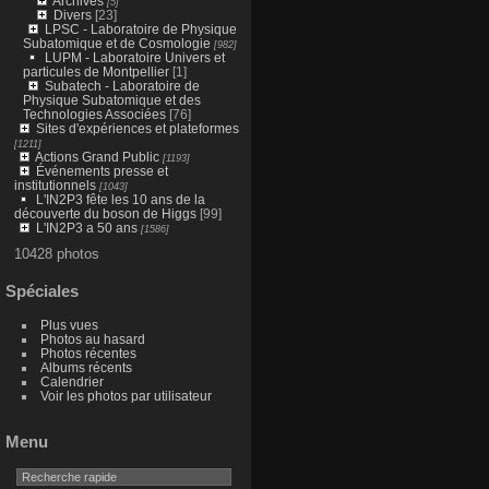
Archives
[5]
Divers
[23]
LPSC - Laboratoire de Physique
Subatomique et de Cosmologie
[982]
LUPM - Laboratoire Univers et
particules de Montpellier
[1]
Subatech - Laboratoire de
Physique Subatomique et des
Technologies Associées
[76]
Sites d'expériences et plateformes
[1211]
Actions Grand Public
[1193]
Événements presse et
institutionnels
[1043]
L'IN2P3 fête les 10 ans de la
découverte du boson de Higgs
[99]
L'IN2P3 a 50 ans
[1586]
10428 photos
Spéciales
Plus vues
Photos au hasard
Photos récentes
Albums récents
Calendrier
Voir les photos par utilisateur
Menu