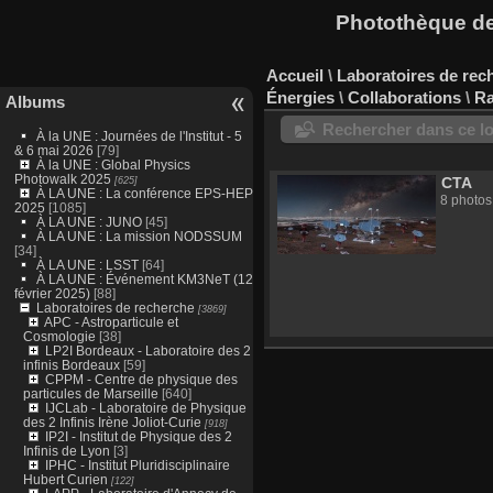
Photothèque des
Accueil
\
Laboratoires de rec
Énergies
\
Collaborations
\
Ra
Albums
Rechercher dans ce lo
À la UNE : Journées de l'Institut - 5
& 6 mai 2026
[79]
À la UNE : Global Physics
Photowalk 2025
[625]
CTA
À LA UNE : La conférence EPS-HEP
8 photos
2025
[1085]
À LA UNE : JUNO
[45]
À LA UNE : La mission NODSSUM
[34]
À LA UNE : LSST
[64]
À LA UNE : Événement KM3NeT (12
février 2025)
[88]
Laboratoires de recherche
[3869]
APC - Astroparticule et
Cosmologie
[38]
LP2I Bordeaux - Laboratoire des 2
infinis Bordeaux
[59]
CPPM - Centre de physique des
particules de Marseille
[640]
IJCLab - Laboratoire de Physique
des 2 Infinis Irène Joliot-Curie
[918]
IP2I - Institut de Physique des 2
Infinis de Lyon
[3]
IPHC - Institut Pluridisciplinaire
Hubert Curien
[122]