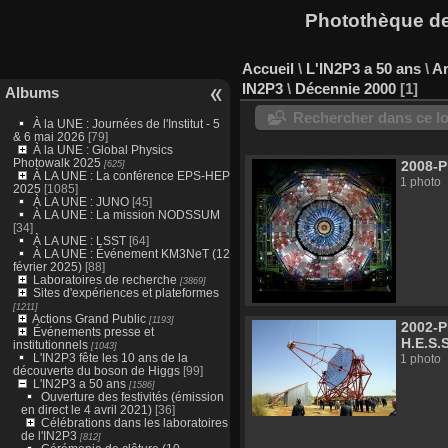
Photothèque des
Accueil
\
L'IN2P3 a 50 ans
\
Ar
IN2P3
\
Décennie 2000
1
Albums
Rechercher dans ce lo
À la UNE : Journées de l'Institut - 5
& 6 mai 2026
[79]
À la UNE : Global Physics
Photowalk 2025
[625]
2008-P
À LA UNE : La conférence EPS-HEP
1 photo
2025
[1085]
À LA UNE : JUNO
[45]
À LA UNE : La mission NODSSUM
[34]
À LA UNE : LSST
[64]
À LA UNE : Événement KM3NeT (12
février 2025)
[88]
Laboratoires de recherche
[3869]
Sites d'expériences et plateformes
[1211]
Actions Grand Public
[1193]
2002-P
Événements presse et
H.E.S.S
institutionnels
[1043]
L'IN2P3 fête les 10 ans de la
1 photo
découverte du boson de Higgs
[99]
L'IN2P3 a 50 ans
[1586]
Ouverture des festivités (émission
en direct le 4 avril 2021)
[36]
Célébrations dans les laboratoires
de l'IN2P3
[812]