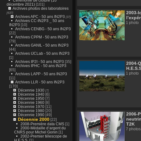
Cérémonie de clôture (10
décembre 2021)
[101]
Archives photos des laboratoires
2003-I
[637]
Archives APC - 50 ans IN2P3
[37]
l’expé
Archives CC-IN2P3 _ 50 ans
1 photo
IN2P3
[10]
Archives CENBG - 50 ans IN2P3
[22]
Archives CPPM - 50 ans IN2P3
[79]
Archives GANIL - 50 ans IN2P3
[44]
Archives IJCLab - 50 ans IN2P3
[1]
Archives IP2I - 50 ans IN2P3
[35]
2004-Q
Archives IPHC - 50 ans IN2P3
H.E.S.S
[65]
1 photo
Archives LAPP - 50 ans IN2P3
[11]
Archives LLR - 50 ans IN2P3
[170]
Décennie 1930
[7]
Décennie 1940
[6]
Décennie 1950
[7]
Décennie 1960
[8]
Décennie 1970
[11]
Décennie 1980
[20]
2006-P
Décennie 1990
[49]
neutri
Décennie 2000
[22]
T2K
2008-Première data CMS
[1]
2000-Médaille d’argent du
7 photos
CNRS pour Michel Gonin
[1]
2002-Premier télescope de
H.E.S.S.
[1]