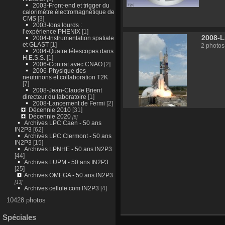
2003-Front-end et trigger du
calorimètre électromagnétique de
CMS
[3]
2003-Ions lourds :
l’expérience PHENIX
[1]
2008-L
2004-Instrumentation spatiale
et GLAST
[1]
2 photos
2004-Quatre télescopes dans
H.E.S.S.
[1]
2006-Contrat avec CNAO
[2]
2006-Physique des
neutrinons et collaboration T2K
[7]
2008-Jean-Claude Brient
directeur du laboratoire
[1]
2008-Lancement de Fermi
[2]
Décennie 2010
[31]
Décennie 2020
[8]
Archives LPC Caen - 50 ans
IN2P3
[62]
Archives LPC Clermont - 50 ans
IN2P3
[15]
Archives LPNHE - 50 ans IN2P3
[44]
Archives LUPM - 50 ans IN2P3
[25]
Archives OMEGA - 50 ans IN2P3
[13]
Archives cellule com IN2P3
[4]
10428 photos
Spéciales