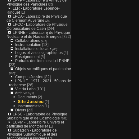
LAPP - Laboratoire d'Annecy de
Physique des Particules
[39]
LLR - Laboratoire Leprince-
Ringuet
[1]
LPCA - Laboratoire de Physique
de Clermont Auvergne
[24]
LPCC - Laboratoire de Physique
Corpusculaire de Caen
[244]
LPNHE - Laboratoire de Physique
Nucléaire et de Hautes Énergies
[722]
Collaborations
[116]
Instrumentation
[13]
Installations et locaux
[59]
Logos et visuels graphiques
[4]
Enseignement
[5]
Portraits des femmes du LPNHE
[23]
Objets scientifiques et patrimoine
[263]
Campus Jussieu
[82]
LPNHE - 1971 - 2021 : 50 ans de
recherche
[26]
Vie du Labo
[101]
Archives
[5]
Documents
[2]
Site Jussieu
[2]
Instrumentation
[1]
Divers
[23]
LPSC - Laboratoire de Physique
Subatomique et de Cosmologie
[982]
LUPM - Laboratoire Univers et
particules de Montpellier
[1]
Subatech - Laboratoire de
Physique Subatomique et des
Technologies Associées
[76]