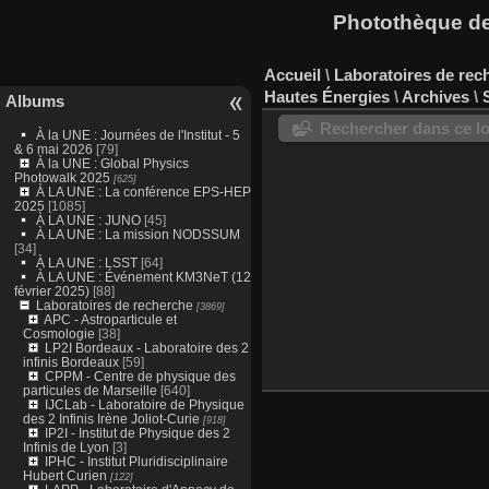
Photothèque des
Accueil
\
Laboratoires de rec
Hautes Énergies
\
Archives
\
Albums
Rechercher dans ce lo
À la UNE : Journées de l'Institut - 5
& 6 mai 2026
[79]
À la UNE : Global Physics
Photowalk 2025
[625]
À LA UNE : La conférence EPS-HEP
2025
[1085]
À LA UNE : JUNO
[45]
À LA UNE : La mission NODSSUM
[34]
À LA UNE : LSST
[64]
À LA UNE : Événement KM3NeT (12
février 2025)
[88]
Laboratoires de recherche
[3869]
APC - Astroparticule et
Cosmologie
[38]
LP2I Bordeaux - Laboratoire des 2
infinis Bordeaux
[59]
CPPM - Centre de physique des
particules de Marseille
[640]
IJCLab - Laboratoire de Physique
des 2 Infinis Irène Joliot-Curie
[918]
IP2I - Institut de Physique des 2
Infinis de Lyon
[3]
IPHC - Institut Pluridisciplinaire
Hubert Curien
[122]