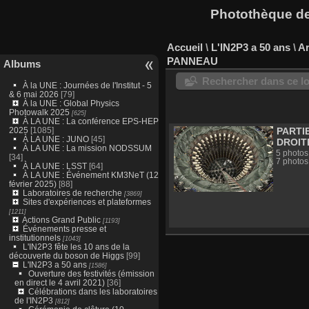
Photothèque des
Accueil
\
L'IN2P3 a 50 ans
\
Ar
PANNEAU
Albums
Rechercher dans ce lo
À la UNE : Journées de l'Institut - 5
& 6 mai 2026
[79]
À la UNE : Global Physics
Photowalk 2025
[625]
À LA UNE : La conférence EPS-HEP
2025
[1085]
PARTI
À LA UNE : JUNO
[45]
DROIT
À LA UNE : La mission NODSSUM
5 photos
[34]
7 photos
À LA UNE : LSST
[64]
À LA UNE : Événement KM3NeT (12
février 2025)
[88]
Laboratoires de recherche
[3869]
Sites d'expériences et plateformes
[1211]
Actions Grand Public
[1193]
Événements presse et
institutionnels
[1043]
L'IN2P3 fête les 10 ans de la
découverte du boson de Higgs
[99]
L'IN2P3 a 50 ans
[1586]
Ouverture des festivités (émission
en direct le 4 avril 2021)
[36]
Célébrations dans les laboratoires
de l'IN2P3
[812]