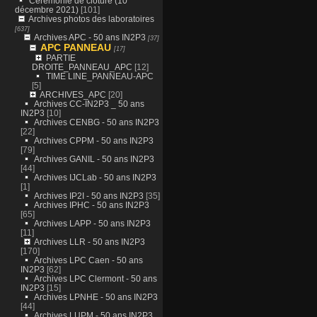
Cérémonie de clôture (10
décembre 2021)
[101]
Archives photos des laboratoires
[637]
Archives APC - 50 ans IN2P3
[37]
APC PANNEAU
[17]
PARTIE
DROITE_PANNEAU_APC
[12]
TIME LINE_PANNEAU-APC
[5]
ARCHIVES_APC
[20]
Archives CC-IN2P3 _ 50 ans
IN2P3
[10]
Archives CENBG - 50 ans IN2P3
[22]
Archives CPPM - 50 ans IN2P3
[79]
Archives GANIL - 50 ans IN2P3
[44]
Archives IJCLab - 50 ans IN2P3
[1]
Archives IP2I - 50 ans IN2P3
[35]
Archives IPHC - 50 ans IN2P3
[65]
Archives LAPP - 50 ans IN2P3
[11]
Archives LLR - 50 ans IN2P3
[170]
Archives LPC Caen - 50 ans
IN2P3
[62]
Archives LPC Clermont - 50 ans
IN2P3
[15]
Archives LPNHE - 50 ans IN2P3
[44]
Archives LUPM - 50 ans IN2P3