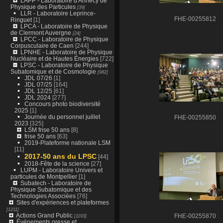
LAPP - Laboratoire d'Annecy de
Physique des Particules
[39]
LLR - Laboratoire Leprince-
FHE-00255812
Ringuet
[1]
LPCA - Laboratoire de Physique
de Clermont Auvergne
[24]
LPCC - Laboratoire de Physique
Corpusculaire de Caen
[244]
LPNHE - Laboratoire de Physique
Nucléaire et de Hautes Énergies
[722]
LPSC - Laboratoire de Physique
Subatomique et de Cosmologie
[982]
JDL 07/26
[1]
JDL 07/25
[164]
JDL 12/25
[61]
JDL 2024
[277]
Concours photo biodiversité
2025
[1]
Journée du personnel juillet
FHE-00255850
2023
[325]
LSM frise 50 ans
[8]
frise 50 ans
[63]
2019-Plateforme nationale LSM
[11]
2017-50 ans du LPSC
[44]
2018-Fête de la science
[27]
LUPM - Laboratoire Univers et
particules de Montpellier
[1]
Subatech - Laboratoire de
Physique Subatomique et des
Technologies Associées
[76]
Sites d'expériences et plateformes
[1211]
Actions Grand Public
[1193]
FHE-00255870
Événements presse et