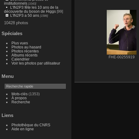
institutionnels
[1043]
L'IN2P3 fête les 10 ans de la
découverte du boson de Higgs
[99]
L'IN2P3 a 50 ans
[1586]
10428 photos
Spéciales
Plus vues
Photos au hasard
Photos récentes
Albums récents
FHE-00255919
Calendrier
Voir les photos par utilisateur
Menu
Mots-clés
(1353)
À propos
Recherche
Liens
Photothèque du CNRS
Aide en ligne