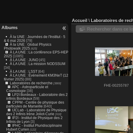
Accueil
\
Laboratoires de rec
Albums
Rechercher dans ce lo
À la UNE : Journées de l'Institut - 5
& 6 mai 2026
[79]
À la UNE : Global Physics
Photowalk 2025
[625]
À LA UNE : La conférence EPS-HEP
2025
[1085]
À LA UNE : JUNO
[45]
À LA UNE : La mission NODSSUM
[34]
À LA UNE : LSST
[64]
À LA UNE : Événement KM3NeT (12
février 2025)
[88]
Laboratoires de recherche
[3869]
FHE-00255787
APC - Astroparticule et
Cosmologie
[38]
LP2I Bordeaux - Laboratoire des 2
infinis Bordeaux
[59]
CPPM - Centre de physique des
particules de Marseille
[640]
IJCLab - Laboratoire de Physique
des 2 Infinis Irène Joliot-Curie
[918]
IP2I - Institut de Physique des 2
Infinis de Lyon
[3]
IPHC - Institut Pluridisciplinaire
Hubert Curien
[122]