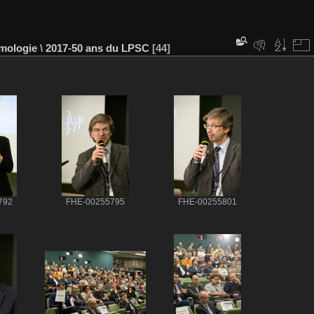
mologie
\
2017-50 ans du LPSC
44
792
FHE-00255795
FHE-00255801