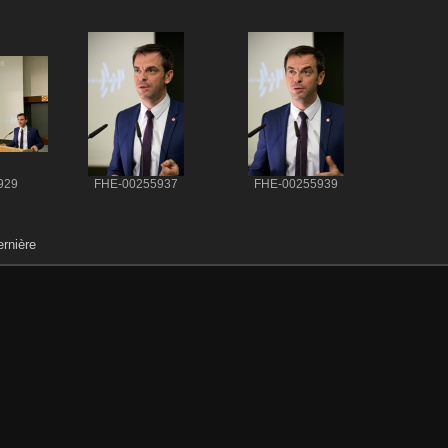
929
FHE-00255937
FHE-00255939
rnière