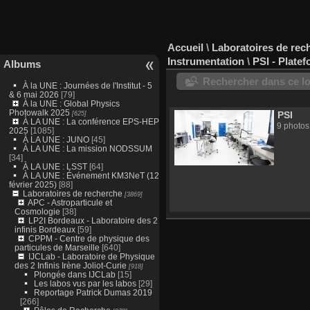
Accueil
\
Laboratoires de rec
Instrumentation
\
PSI - Plate
Albums
Rechercher dans ce lo
À la UNE : Journées de l'Institut - 5
& 6 mai 2026
[79]
À la UNE : Global Physics
Photowalk 2025
[625]
PSI
À LA UNE : La conférence EPS-HEP
9 photos
2025
[1085]
À LA UNE : JUNO
[45]
À LA UNE : La mission NODSSUM
[34]
À LA UNE : LSST
[64]
À LA UNE : Événement KM3NeT (12
février 2025)
[88]
Laboratoires de recherche
[3869]
APC - Astroparticule et
Cosmologie
[38]
LP2I Bordeaux - Laboratoire des 2
infinis Bordeaux
[59]
CPPM - Centre de physique des
particules de Marseille
[640]
IJCLab - Laboratoire de Physique
des 2 Infinis Irène Joliot-Curie
[918]
Plongée dans IJCLab
[15]
Les labos vus par les labos
[29]
Reportage Patrick Dumas 2019
[266]