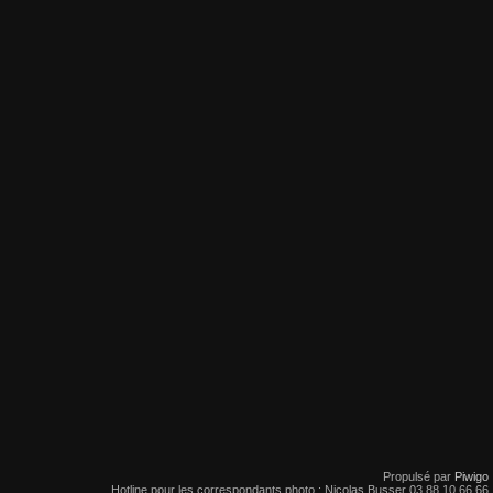
Propulsé par
Piwigo
Hotline pour les correspondants photo : Nicolas Busser 03.88.10.66.66