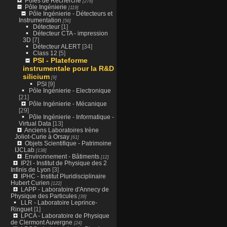
Pôles de Recherche
[278]
Pôle Ingénierie
[119]
Pôle Ingénierie - Détecteurs et
Instrumentation
[56]
Détecteur
[1]
Détecteur CTA - impression
3D
[7]
Détecteur ALERT
[34]
Class 12
[5]
PSI - Plateforme
instrumentale pour la R&D
silicium
[9]
PSI
[9]
Pôle Ingénierie - Electronique
[21]
Pôle Ingénierie - Mécanique
[29]
Pôle Ingénierie - Informatique -
Virtual Data
[13]
Anciens Laboratoires Irène
Joliot-Curie à Orsay
[61]
Objets Scientifique - Patrimoine
IJCLab
[138]
Environnement - Bâtiments
[12]
IP2I - Institut de Physique des 2
Infinis de Lyon
[3]
IPHC - Institut Pluridisciplinaire
Hubert Curien
[122]
LAPP - Laboratoire d'Annecy de
Physique des Particules
[39]
LLR - Laboratoire Leprince-
Ringuet
[1]
LPCA - Laboratoire de Physique
de Clermont Auvergne
[24]