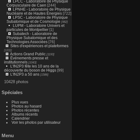
LPCC - Laboratoire de Physique
Corpusculaire de Caen
[244]
LPNHE - Laboratoire de Physique
Nucléaire et de Hautes Énergies
[722]
LPSC - Laboratoire de Physique
Subatomique et de Cosmologie
[982]
LUPM - Laboratoire Univers et
particules de Montpellier
[1]
Subatech - Laboratoire de
Physique Subatomique et des
Technologies Associées
[76]
Sites d'expériences et plateformes
[1211]
Actions Grand Public
[1193]
Événements presse et
institutionnels
[1043]
L'IN2P3 fête les 10 ans de la
découverte du boson de Higgs
[99]
L'IN2P3 a 50 ans
[1586]
10428 photos
Spéciales
Plus vues
Photos au hasard
Photos récentes
Albums récents
Calendrier
Voir les photos par utilisateur
Menu