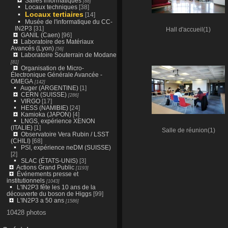
Salles informatiques
[88]
Locaux techniques
[38]
Locaux tertiaires
[14]
Musée de l'informatique du CC-
IN2P3
[31]
Hall d'accueil(1)
GANIL (Caen)
[96]
Laboratoire des Matériaux
Avancés (Lyon)
[56]
Laboratoire Souterrain de Modane
[81]
Organisation de Micro-
Électronique Générale Avancée -
OMEGA
[142]
Auger (ARGENTINE)
[1]
CERN (SUISSE)
[286]
VIRGO
[17]
HESS (NAMIBIE)
[24]
Kamioka (JAPON)
[4]
LNGS, expérience XENON
(ITALIE)
[1]
Salle de réunion(1)
Observatoire Vera Rubin / LSST
(CHILI)
[68]
PSI, expérience neDM (SUISSE)
[2]
SLAC (ÉTATS-UNIS)
[3]
Actions Grand Public
[1193]
Événements presse et
institutionnels
[1043]
L'IN2P3 fête les 10 ans de la
découverte du boson de Higgs
[99]
L'IN2P3 a 50 ans
[1586]
10428 photos