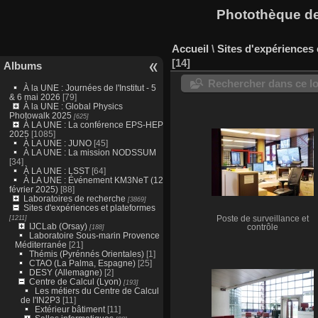
Photothèque des
Accueil
\
Sites d'expériences 
14
Albums
Rechercher dans ce lo
À la UNE : Journées de l'Institut - 5
& 6 mai 2026
[79]
À la UNE : Global Physics
Photowalk 2025
[625]
À LA UNE : La conférence EPS-HEP
2025
[1085]
À LA UNE : JUNO
[45]
À LA UNE : La mission NODSSUM
[34]
À LA UNE : LSST
[64]
À LA UNE : Événement KM3NeT (12
février 2025)
[88]
Laboratoires de recherche
[3869]
Sites d'expériences et plateformes
[1211]
Poste de surveillance et
IJCLab (Orsay)
[188]
contrôle
Laboratoire Sous-marin Provence
Méditerranée
[21]
Thémis (Pyrénnés Orientales)
[1]
CTAO (La Palma, Espagne)
[25]
DESY (Allemagne)
[2]
Centre de Calcul (Lyon)
[193]
Les métiers du Centre de Calcul
de l'IN2P3
[11]
Extérieur bâtiment
[11]