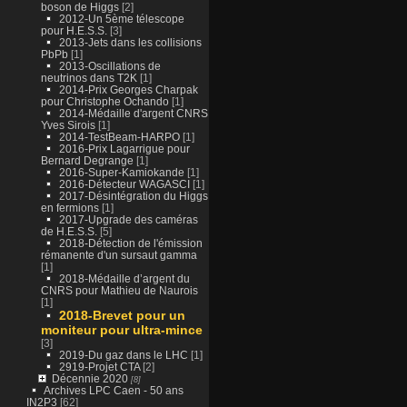
boson de Higgs
[2]
2012-Un 5ème télescope
pour H.E.S.S.
[3]
2013-Jets dans les collisions
PbPb
[1]
2013-Oscillations de
neutrinos dans T2K
[1]
2014-Prix Georges Charpak
pour Christophe Ochando
[1]
2014-Médaille d'argent CNRS
Yves Sirois
[1]
2014-TestBeam-HARPO
[1]
2016-Prix Lagarrigue pour
Bernard Degrange
[1]
2016-Super-Kamiokande
[1]
2016-Détecteur WAGASCI
[1]
2017-Désintégration du Higgs
en fermions
[1]
2017-Upgrade des caméras
de H.E.S.S.
[5]
2018-Détection de l'émission
rémanente d'un sursaut gamma
[1]
2018-Médaille d’argent du
CNRS pour Mathieu de Naurois
[1]
2018-Brevet pour un
moniteur pour ultra-mince
[3]
2019-Du gaz dans le LHC
[1]
2919-Projet CTA
[2]
Décennie 2020
[8]
Archives LPC Caen - 50 ans
IN2P3
[62]