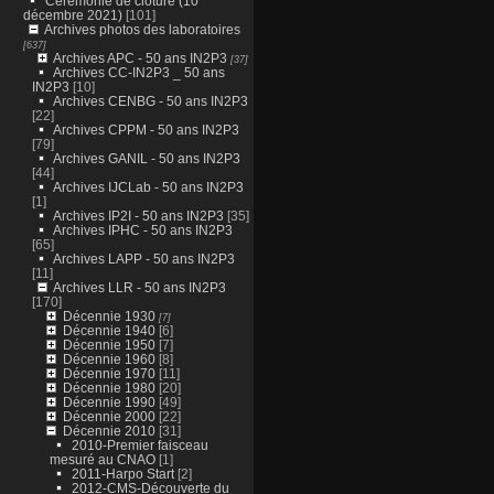
Cérémonie de clôture (10
décembre 2021)
[101]
Archives photos des laboratoires
[637]
Archives APC - 50 ans IN2P3
[37]
Archives CC-IN2P3 _ 50 ans
IN2P3
[10]
Archives CENBG - 50 ans IN2P3
[22]
Archives CPPM - 50 ans IN2P3
[79]
Archives GANIL - 50 ans IN2P3
[44]
Archives IJCLab - 50 ans IN2P3
[1]
Archives IP2I - 50 ans IN2P3
[35]
Archives IPHC - 50 ans IN2P3
[65]
Archives LAPP - 50 ans IN2P3
[11]
Archives LLR - 50 ans IN2P3
[170]
Décennie 1930
[7]
Décennie 1940
[6]
Décennie 1950
[7]
Décennie 1960
[8]
Décennie 1970
[11]
Décennie 1980
[20]
Décennie 1990
[49]
Décennie 2000
[22]
Décennie 2010
[31]
2010-Premier faisceau
mesuré au CNAO
[1]
2011-Harpo Start
[2]
2012-CMS-Découverte du