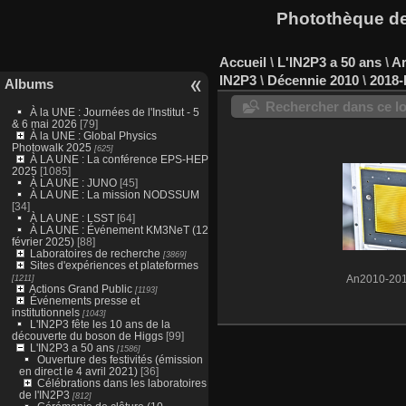
Photothèque des
Accueil
\
L'IN2P3 a 50 ans
\
Ar
IN2P3
\
Décennie 2010
\
2018-
Albums
Rechercher dans ce lo
À la UNE : Journées de l'Institut - 5
& 6 mai 2026
[79]
À la UNE : Global Physics
Photowalk 2025
[625]
À LA UNE : La conférence EPS-HEP
2025
[1085]
À LA UNE : JUNO
[45]
À LA UNE : La mission NODSSUM
[34]
À LA UNE : LSST
[64]
À LA UNE : Événement KM3NeT (12
février 2025)
[88]
Laboratoires de recherche
[3869]
Sites d'expériences et plateformes
[1211]
An2010-201
Actions Grand Public
[1193]
Événements presse et
institutionnels
[1043]
L'IN2P3 fête les 10 ans de la
découverte du boson de Higgs
[99]
L'IN2P3 a 50 ans
[1586]
Ouverture des festivités (émission
en direct le 4 avril 2021)
[36]
Célébrations dans les laboratoires
de l'IN2P3
[812]