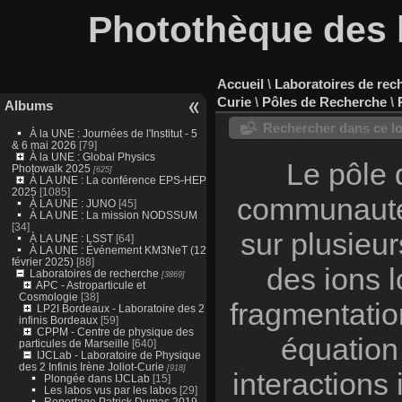
Photothèque des l
Accueil
\
Laboratoires de rec
Curie
\
Pôles de Recherche
\
Albums
Rechercher dans ce lo
À la UNE : Journées de l'Institut - 5
& 6 mai 2026
[79]
À la UNE : Global Physics
Le pôle 
Photowalk 2025
[625]
À LA UNE : La conférence EPS-HEP
2025
[1085]
communauté 
À LA UNE : JUNO
[45]
À LA UNE : La mission NODSSUM
[34]
sur plusieu
À LA UNE : LSST
[64]
À LA UNE : Événement KM3NeT (12
février 2025)
[88]
des ions l
Laboratoires de recherche
[3869]
APC - Astroparticule et
Cosmologie
[38]
fragmentation
LP2I Bordeaux - Laboratoire des 2
infinis Bordeaux
[59]
CPPM - Centre de physique des
équation 
particules de Marseille
[640]
IJCLab - Laboratoire de Physique
des 2 Infinis Irène Joliot-Curie
[918]
interactions
Plongée dans IJCLab
[15]
Les labos vus par les labos
[29]
Reportage Patrick Dumas 2019