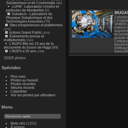
Subatomique et de Cosmologie
[982]
LUPM - Laboratoire Univers et
particules de Montpellier
[1]
MUGAS
Subatech - Laboratoire de
2 photos
Physique Subatomique et des
L'instal
Technologies Associées
[76]
VAMOS a
Sites d'expériences et plateformes
matrice 
[1211]
segment
Actions Grand Public
[1193]
de point
Événements presse et
grande 
institutionnels
[1043]
L'intégr
L'IN2P3 fête les 10 ans de la
électron
découverte du boson de Higgs
[99]
d'effica
L'IN2P3 a 50 ans
dispositif
[1586]
transpar
10428 photos
pour la m
complet 
d'effect
Spéciales
de réact
faisceaux
SPIRAL1
Plus vues
montage 
Photos au hasard
mise en 
Photos récentes
réaction
Albums récents
cours de
Calendrier
spectros
Voir les photos par utilisateur
des noyau
sections 
angulair
mesure d
Menu
outre, la
des éner
est amél
particule
Mots-clés
(1353)
cinémati
complet 
À propos