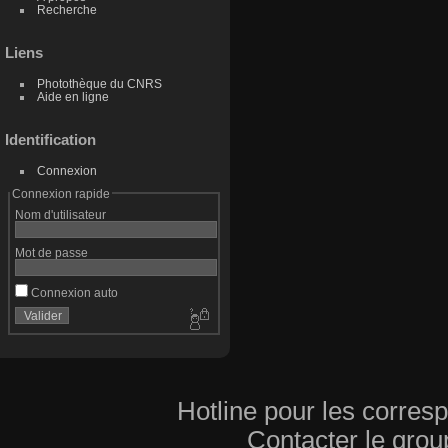
obtenu pa
Recherche
lourds. 
gérer de
intensité
Liens
L'identif
sur la m
MUGAST 
Photothèque du CNRS
reconstru
Aide en ligne
étudiée.
Identification
Connexion
Connexion rapide
Nom d'utilisateur
Mot de passe
Connexion auto
Hotline pour les corres
Contacter le grou