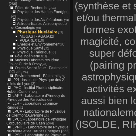
(synthèse et 
[266]
Pôles de Recherche
[278]
Physique des Hautes Energies
et/ou thermal
[46]
Physique des Accélérateurs
[94]
Astroparticules, Astrophysique
formes exot
et Cosmologie
[84]
Physique Nucléaire
[12]
MUGAST - AGATA
[2]
magicité, co
POLAREX
[10]
Energie et Environnement
[6]
Physique Santé
[30]
super défo
Physique Théorique
[6]
Pôle Ingénierie
[119]
Anciens Laboratoires Irène
(pairing pn
Joliot-Curie à Orsay
[61]
Objets Scientifique - Patrimoine
IJCLab
[138]
astrophysiq
Environnement - Bâtiments
[12]
IP2I - Institut de Physique des 2
Infinis de Lyon
[3]
activités e
IPHC - Institut Pluridisciplinaire
Hubert Curien
[122]
LAPP - Laboratoire d'Annecy de
aussi bien 
Physique des Particules
[39]
LLR - Laboratoire Leprince-
Ringuet
[1]
nationaleme
LPCA - Laboratoire de Physique
de Clermont Auvergne
[24]
LPCC - Laboratoire de Physique
(ISOLDE, RIK
Corpusculaire de Caen
[244]
LPNHE - Laboratoire de Physique
Nucléaire et de Hautes Énergies
[722]
LPSC - Laboratoire de Physique