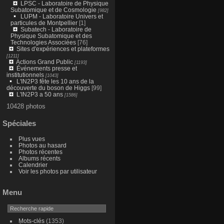
LPSC - Laboratoire de Physique
Subatomique et de Cosmologie
[982]
LUPM - Laboratoire Univers et
particules de Montpellier
[1]
Subatech - Laboratoire de
Physique Subatomique et des
Technologies Associées
[76]
Sites d'expériences et plateformes
[1211]
Actions Grand Public
[1193]
Événements presse et
institutionnels
[1043]
L'IN2P3 fête les 10 ans de la
découverte du boson de Higgs
[99]
L'IN2P3 a 50 ans
[1586]
10428 photos
Spéciales
Plus vues
Photos au hasard
Photos récentes
Albums récents
Calendrier
Voir les photos par utilisateur
Menu
Mots-clés
(1353)