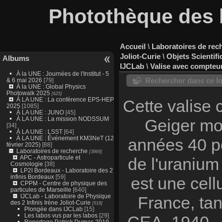
Photothèque des l
Accueil
\
Laboratoires de rec
Joliot-Curie
\
Objets Scientif
Albums
IJCLab
\
Valise avec compteur
À la UNE : Journées de l'Institut - 5
Rechercher dans ce lo
& 6 mai 2026
[79]
À la UNE : Global Physics
Photowalk 2025
[625]
À LA UNE : La conférence EPS-HEP
Cette valise
2025
[1085]
À LA UNE : JUNO
[45]
À LA UNE : La mission NODSSUM
Geiger mobi
[34]
À LA UNE : LSST
[64]
À LA UNE : Événement KM3NeT (12
années 40 po
février 2025)
[88]
Laboratoires de recherche
[3869]
APC - Astroparticule et
de l'uranium
Cosmologie
[38]
LP2I Bordeaux - Laboratoire des 2
infinis Bordeaux
[59]
est une cell
CPPM - Centre de physique des
particules de Marseille
[640]
IJCLab - Laboratoire de Physique
France, tan
des 2 Infinis Irène Joliot-Curie
[918]
Plongée dans IJCLab
[15]
Les labos vus par les labos
[29]
CEA. 1940 - 
Reportage Patrick Dumas 2019