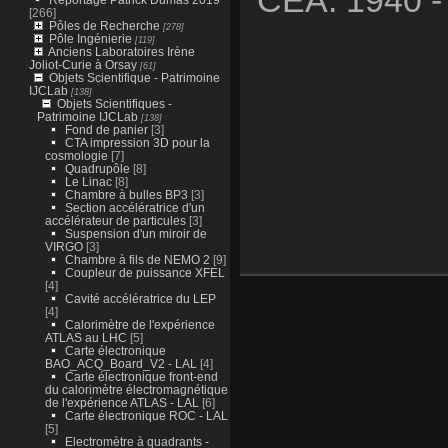
[266]
Pôles de Recherche
[278]
Pôle Ingénierie
[119]
Anciens Laboratoires Irène
Joliot-Curie à Orsay
[61]
Objets Scientifique - Patrimoine
IJCLab
[138]
Objets Scientifiques -
Patrimoine IJCLab
[138]
Fond de panier
[3]
CTA impression 3D pour la
cosmologie
[7]
Quadrupôle
[8]
Le Linac
[8]
Chambre à bulles BP3
[3]
Section accélératrice d'un
accélérateur de particules
[3]
Suspension d'un miroir de
VIRGO
[3]
Chambre à fils de NEMO 2
[9]
Coupleur de puissance XFEL
[4]
Cavité accélératrice du LEP
[4]
Calorimètre de l'expérience
ATLAS au LHC
[5]
Carte électronique
BAO_ACQ_Board_V2 - LAL
[4]
Carte électronique front-end
du calorimètre électromagnétique
de l'expérience ATLAS - LAL
[6]
Carte électronique ROC - LAL
[5]
Electromètre à quadrants -