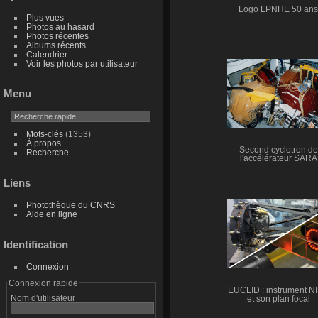
Logo LPNHE 50 ans
Plus vues
Photos au hasard
Photos récentes
Albums récents
Calendrier
Voir les photos par utilisateur
Menu
Mots-clés
(1353)
À propos
Second cyclotron de
Recherche
l'accélérateur SARA
Liens
Photothèque du CNRS
Aide en ligne
Identification
Connexion
Connexion rapide
EUCLID : instrument N
Nom d'utilisateur
et son plan focal