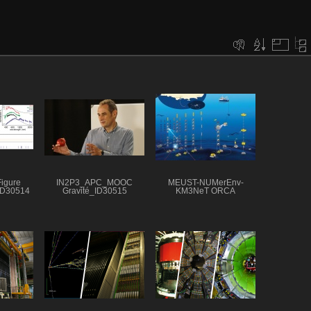
igure
IN2P3_APC_MOOC
MEUST-NUMerEnv-
ID30514
Gravité_ID30515
KM3NeT ORCA