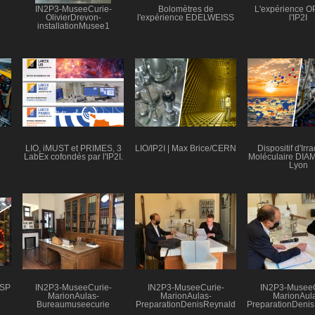
IN2P3-MuseeCurie-
Bolomètres de
L'expérience 
OlivierDrevon-
l'expérience EDELWEISS
l'IP2I
installationMusee1
LIO, iMUST et PRIMES, 3
LIO/IP2I | Max Brice/CERN
Dispositif d'Irr
LabEx cofondés par l'IP2I.
Moléculaire DIAM 
Lyon
ISP
IN2P3-MuseeCurie-
IN2P3-MuseeCurie-
IN2P3-MuseeC
MarionAulas-
MarionAulas-
MarionAul
Bureaumuseecurie
PreparationDenisReynald
PreparationDeni