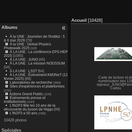
Accueil
10428
Albums
À la UNE : Journées de l'Institut - 5
& 6 mai 2026
[79]
À la UNE : Global Physics
Photowalk 2025
[625]
À LA UNE : La conférence EPS-HEP
2025
[1085]
À LA UNE : JUNO
[45]
À LA UNE : La mission NODSSUM
[34]
À LA UNE : LSST
[64]
À LA UNE : Événement KM3NeT (12
Carte de lecture et d
février 2025)
[88]
numérisation des 12
Laboratoires de recherche
[3869]
signaux_JUNO@Fan
Sites d'expériences et plateformes
Cadou
[1211]
Actions Grand Public
[1193]
Événements presse et
institutionnels
[1043]
L'IN2P3 fête les 10 ans de la
découverte du boson de Higgs
[99]
L'IN2P3 a 50 ans
[1586]
10428 photos
Spéciales