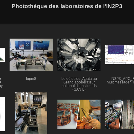
Photothèque des laboratoires de l'IN2P3
e
lupm8
Le détecteur Agata au
IN2P3_APC_F
8
Grand accélérateur
Multimessager_
ny
national d’ions lourds
(GANIL)