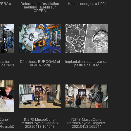
OPERA à
Détection de l'oscillation
Hautes énergies à l'IP2I
neutrino Tau-Mu sur
OPERA
adiation
Détecteurs EUROGAM et
Implantation et analyse sur
de l'IP2I
AGATA (IP2I)
pastille de UO2
urie-
IN2P3-MuseeCurie-
IN2P3-MuseeCurie-
as-
PerrineRoyole-Degieux-
PerrineRoyole-Degieux-
sReynald2
20210413 164943
20210413 165544