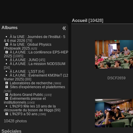
Accueil
10428
Albums
À la UNE : Journées de l'Institut - 5
& 6 mai 2026
[79]
À la UNE : Global Physics
Photowalk 2025
[625]
À LA UNE : La conférence EPS-HEP
2025
[1085]
À LA UNE : JUNO
[45]
À LA UNE : La mission NODSSUM
[34]
À LA UNE : LSST
[64]
À LA UNE : Événement KM3NeT (12
DSCF2659
février 2025)
[88]
Laboratoires de recherche
[3869]
Sites d'expériences et plateformes
[1211]
Actions Grand Public
[1193]
Événements presse et
institutionnels
[1043]
L'IN2P3 fête les 10 ans de la
découverte du boson de Higgs
[99]
L'IN2P3 a 50 ans
[1586]
10428 photos
Spéciales