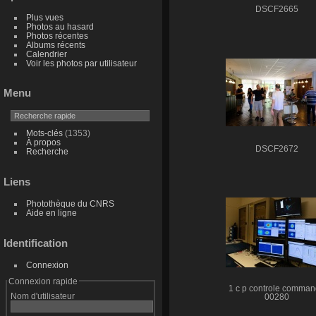
DSCF2665
Plus vues
Photos au hasard
Photos récentes
Albums récents
Calendrier
Voir les photos par utilisateur
Menu
Mots-clés
(1353)
À propos
DSCF2672
Recherche
Liens
Photothèque du CNRS
Aide en ligne
Identification
Connexion
Connexion rapide
1 c p controle comma
Nom d'utilisateur
00280