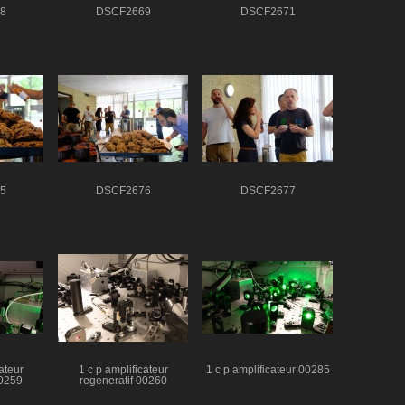
8
DSCF2669
DSCF2671
5
DSCF2676
DSCF2677
ateur
1 c p amplificateur
1 c p amplificateur 00285
00259
regeneratif 00260