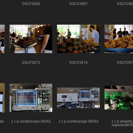
DSCF2666
DSCF2667
DSCF266
DSCF2673
DSCF2674
DSCF267
nde
1 c p oscilloscope 00261
1 c p oscilloscope 00262
1 c p amplific
regeneratif 