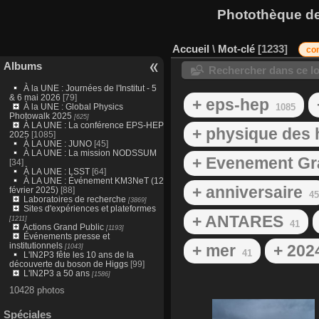
Photothèque des
Accueil
\
Mot-clé
1233
co
Albums
Rechercher dans ce lo
À la UNE : Journées de l'Institut - 5
& 6 mai 2026
[79]
+ eps-hep
À la UNE : Global Physics
1085
Photowalk 2025
[625]
À LA UNE : La conférence EPS-HEP
+ physique des 
2025
[1085]
À LA UNE : JUNO
[45]
À LA UNE : La mission NODSSUM
+ Evenement Gr
[34]
À LA UNE : LSST
[64]
À LA UNE : Événement KM3NeT (12
+ anniversaire
février 2025)
[88]
45
Laboratoires de recherche
[3869]
Sites d'expériences et plateformes
+ ANTARES
[1211]
41
Actions Grand Public
[1193]
Événements presse et
institutionnels
+ mer
+ 202
[1043]
41
L'IN2P3 fête les 10 ans de la
découverte du boson de Higgs
[99]
L'IN2P3 a 50 ans
[1586]
10428 photos
Spéciales