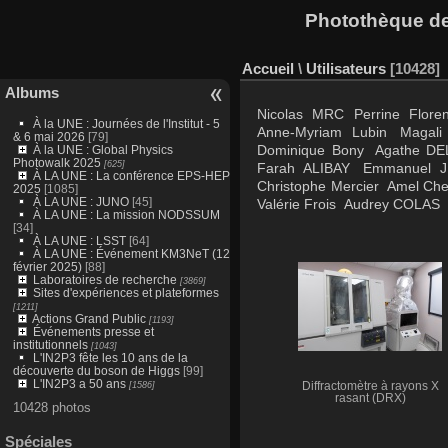
Photothèque des
Accueil
\
Utilisateurs
10428
Albums
Nicolas
MRC
Perrine
Floren
À la UNE : Journées de l'Institut - 5
Anne-Myriam Lubin
Magali
& 6 mai 2026
[79]
Dominique Bony
Agathe D
À la UNE : Global Physics
Photowalk 2025
[625]
Farah ALIBAY
Emmanuel J
À LA UNE : La conférence EPS-HEP
Christophe Mercier
Amel Che
2025
[1085]
À LA UNE : JUNO
[45]
Valérie Frois
Audrey COLAS
À LA UNE : La mission NODSSUM
[34]
À LA UNE : LSST
[64]
À LA UNE : Événement KM3NeT (12
février 2025)
[88]
Laboratoires de recherche
[3869]
Sites d'expériences et plateformes
[1211]
Actions Grand Public
[1193]
Événements presse et
institutionnels
[1043]
L'IN2P3 fête les 10 ans de la
découverte du boson de Higgs
[99]
L'IN2P3 a 50 ans
[1586]
Diffractomètre à rayons X
rasant (DRX)
10428 photos
Spéciales