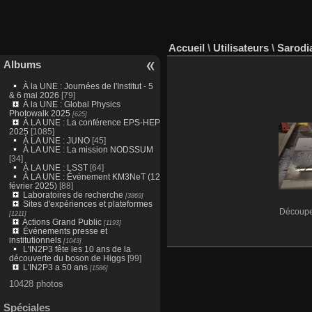
Accueil
\
Utilisateurs
\
Sarodi
Albums
À la UNE : Journées de l'Institut - 5
& 6 mai 2026
[79]
À la UNE : Global Physics
Photowalk 2025
[625]
À LA UNE : La conférence EPS-HEP
2025
[1085]
À LA UNE : JUNO
[45]
À LA UNE : La mission NODSSUM
[34]
À LA UNE : LSST
[64]
À LA UNE : Événement KM3NeT (12
février 2025)
[88]
Laboratoires de recherche
[3869]
Sites d'expériences et plateformes
Découpe 
[1211]
Actions Grand Public
[1193]
Événements presse et
institutionnels
[1043]
L'IN2P3 fête les 10 ans de la
découverte du boson de Higgs
[99]
L'IN2P3 a 50 ans
[1586]
10428 photos
Spéciales