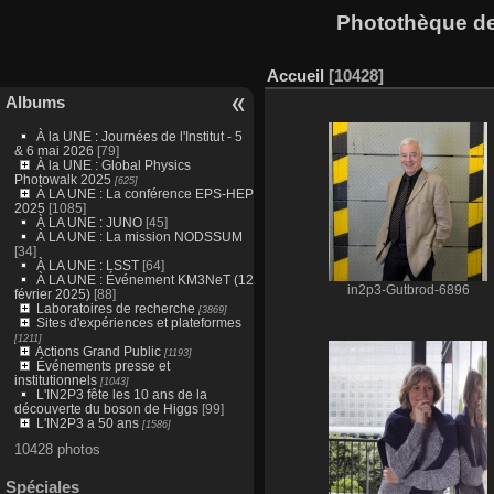
Photothèque des
Accueil
10428
Albums
À la UNE : Journées de l'Institut - 5
& 6 mai 2026
[79]
À la UNE : Global Physics
Photowalk 2025
[625]
À LA UNE : La conférence EPS-HEP
2025
[1085]
À LA UNE : JUNO
[45]
À LA UNE : La mission NODSSUM
[34]
À LA UNE : LSST
[64]
À LA UNE : Événement KM3NeT (12
in2p3-Gutbrod-6896
février 2025)
[88]
Laboratoires de recherche
[3869]
Sites d'expériences et plateformes
[1211]
Actions Grand Public
[1193]
Événements presse et
institutionnels
[1043]
L'IN2P3 fête les 10 ans de la
découverte du boson de Higgs
[99]
L'IN2P3 a 50 ans
[1586]
10428 photos
Spéciales